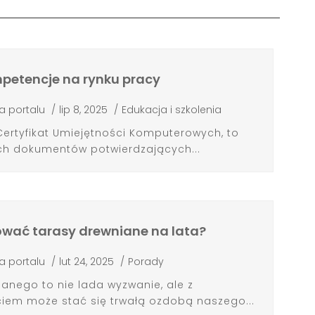
mpetencje na rynku pracy
a portalu
/
lip 8, 2025
/
Edukacja i szkolenia
 Certyfikat Umiejętności Komputerowych, to
ych dokumentów potwierdzających...
ować tarasy drewniane na lata?
a portalu
/
lut 24, 2025
/
Porady
anego to nie lada wyzwanie, ale z
em może stać się trwałą ozdobą naszego...