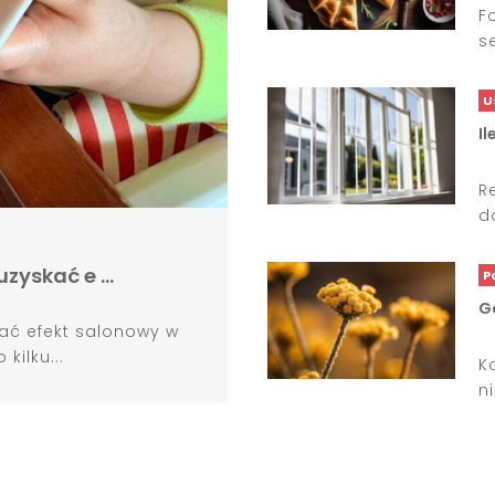
F
s
U
Il
R
d
 uzyskać e …
P
G
kać efekt salonowy w
kilku...
K
ni