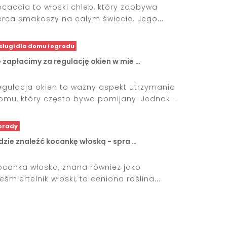
ocaccia to włoski chleb, który zdobywa
erca smakoszy na całym świecie. Jego...
sługi dla domu i ogrodu
e zapłacimy za regulację okien w mie …
egulacja okien to ważny aspekt utrzymania
omu, który często bywa pomijany. Jednak...
orady
dzie znaleźć kocankę włoską - spra …
ocanka włoska, znana również jako
eśmiertelnik włoski, to ceniona roślina...