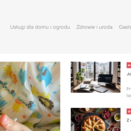
Usługi dla domu i ogrodu
Zdrowie i uroda
Gast
H
J
P
l
G
Z