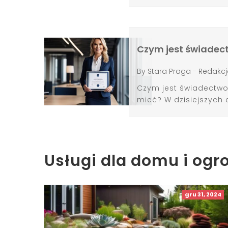
Czym jest świadect
By
Stara Praga - Redakcj
Czym jest świadectwo 
mieć? W dzisiejszych
Usługi dla domu i ogr
gru 31, 2024