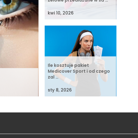
żelowe przedłużane w sa …
kwi 10, 2026
Ile kosztuje pakiet
Medicover Sport i od czego
zal …
sty 8, 2026