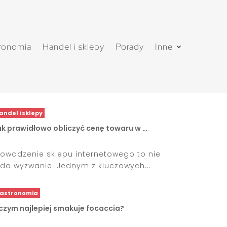
ronomia
Handel i sklepy
Porady
Inne
andel i sklepy
ak prawidłowo obliczyć cenę towaru w …
rowadzenie sklepu internetowego to nie
ada wyzwanie. Jednym z kluczowych...
astronomia
 czym najlepiej smakuje focaccia?