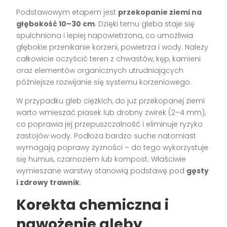
Podstawowym etapem jest
przekopanie ziemi na
głębokość 10–30 cm
. Dzięki temu gleba staje się
spulchniona i lepiej napowietrzona, co umożliwia
głębokie przenikanie korzeni, powietrza i wody. Należy
całkowicie oczyścić teren z chwastów, kęp, kamieni
oraz elementów organicznych utrudniających
późniejsze rozwijanie się systemu korzeniowego.
W przypadku gleb ciężkich, do już przekopanej ziemi
warto wmieszać piasek lub drobny żwirek (2–4 mm),
co poprawia jej przepuszczalność i eliminuje ryzyko
zastojów wody. Podłoża bardzo suche natomiast
wymagają poprawy żyzności – do tego wykorzystuje
się humus, czarnoziem lub kompost. Właściwie
wymieszane warstwy stanowią podstawę pod
gęsty
i zdrowy trawnik
.
Korekta chemiczna i
nawożenie gleby