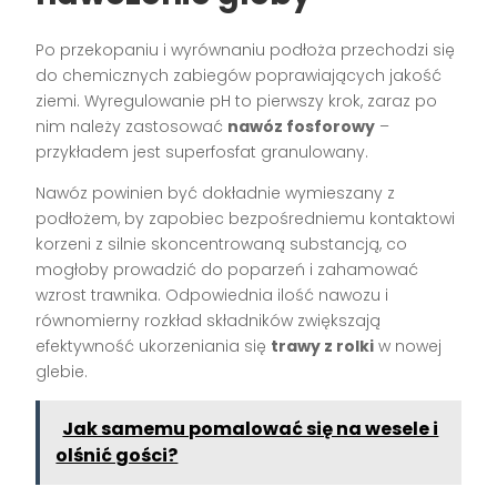
Po przekopaniu i wyrównaniu podłoża przechodzi się
do chemicznych zabiegów poprawiających jakość
ziemi. Wyregulowanie pH to pierwszy krok, zaraz po
nim należy zastosować
nawóz fosforowy
–
przykładem jest superfosfat granulowany.
Nawóz powinien być dokładnie wymieszany z
podłożem, by zapobiec bezpośredniemu kontaktowi
korzeni z silnie skoncentrowaną substancją, co
mogłoby prowadzić do poparzeń i zahamować
wzrost trawnika. Odpowiednia ilość nawozu i
równomierny rozkład składników zwiększają
efektywność ukorzeniania się
trawy z rolki
w nowej
glebie.
Jak samemu pomalować się na wesele i
olśnić gości?