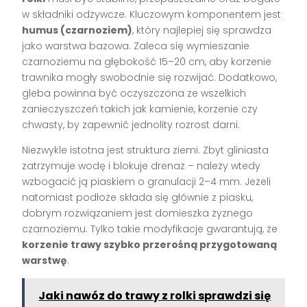
w składniki odżywcze. Kluczowym komponentem jest
humus (czarnoziem)
, który najlepiej się sprawdza
jako warstwa bazowa. Zaleca się wymieszanie
czarnoziemu na głębokość 15–20 cm, aby korzenie
trawnika mogły swobodnie się rozwijać. Dodatkowo,
gleba powinna być oczyszczona ze wszelkich
zanieczyszczeń takich jak kamienie, korzenie czy
chwasty, by zapewnić jednolity rozrost darni.
Niezwykle istotna jest struktura ziemi. Zbyt gliniasta
zatrzymuje wodę i blokuje drenaż – należy wtedy
wzbogacić ją piaskiem o granulacji 2–4 mm. Jeżeli
natomiast podłoże składa się głównie z piasku,
dobrym rozwiązaniem jest domieszka żyznego
czarnoziemu. Tylko takie modyfikacje gwarantują, że
korzenie trawy szybko przerośną przygotowaną
warstwę
.
Jaki nawóz do trawy z rolki sprawdzi się