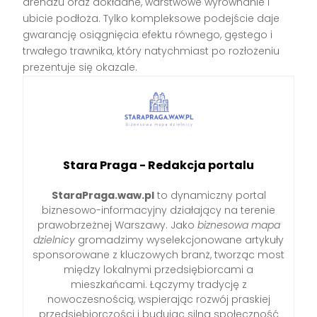
drenażu oraz dokładne, warstwowe wyrównanie i
ubicie podłoża. Tylko kompleksowe podejście daje
gwarancję osiągnięcia efektu równego, gęstego i
trwałego trawnika, który natychmiast po rozłożeniu
prezentuje się okazale.
Stara Praga - Redakcja portalu
StaraPraga.waw.pl
to dynamiczny portal
biznesowo-informacyjny działający na terenie
prawobrzeżnej Warszawy. Jako
biznesowa mapa
dzielnicy
gromadzimy wyselekcjonowane artykuły
sponsorowane z kluczowych branż, tworząc most
między lokalnymi przedsiębiorcami a
mieszkańcami. Łączymy tradycję z
nowoczesnością, wspierając rozwój praskiej
przedsiębiorczości i budując silną społeczność