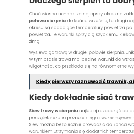
Dlaczego sierpień to dobr
Choć wiosna uchodzi za najlepszy okres na zakł
połowa sierpnia
do końca września, to drugi na
okresu są spadające temperatury powietrza po l
powietrza. Te warunki sprzyjają szybkiemu kiełkow
zimą.
Wysiewając trawę w drugiej połowie sierpnia, un
W tym czasie trawa ma idealne warunki do wzrostu
wilgotności, co przekłada się na równomierne wy
Kiedy pierwszy raz nawozić trawnik, ab
Kiedy dokładnie siać traw
Siew trawy w sierpniu
najlepiej rozpocząć od p
początek sezonu późnoletniego i wczesnojesienn
Siew można bezpiecznie prowadzić do końca wrz
warunkiem utrzymania się dodatnich temperatur 