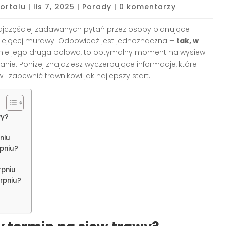
ortalu
|
lis 7, 2025
|
Porady
|
0 komentarzy
ajczęściej zadawanych pytań przez osoby planujące
tniejącej murawy. Odpowiedź jest jednoznaczna –
tak, w
gólnie jego druga połowa, to optymalny moment na wysiew
anie. Poniżej znajdziesz wyczerpujące informacje, które
i zapewnić trawnikowi jak najlepszy start.
wy?
niu
pniu?
rpniu
erpniu?