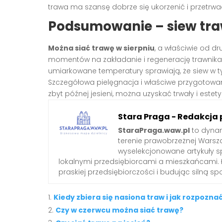
trawa ma szansę dobrze się ukorzenić i przetrw
Podsumowanie – siew tra
Można siać trawę w sierpniu
, a właściwie od d
momentów na zakładanie i regenerację trawnika
umiarkowane temperatury sprawiają, że siew w t
Szczegółowa pielęgnacja i właściwe przygotowani
zbyt późnej jesieni, można uzyskać trwały i estetyc
Stara Praga - Redakcja 
StaraPraga.waw.pl
to dynam
terenie prawobrzeżnej Warsz
wyselekcjonowane artykuły 
lokalnymi przedsiębiorcami a mieszkańcami. 
praskiej przedsiębiorczości i budując silną s
Kiedy zbiera się nasiona traw i jak rozpoz
Czy w czerwcu można siać trawę?