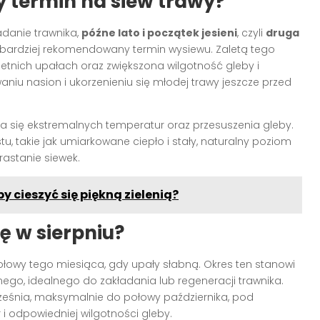
y termin na siew trawy?
adanie trawnika,
późne lato i początek jesieni
, czyli
druga
jbardziej rekomendowany termin wysiewu. Zaletą tego
etnich upałach oraz zwiększona wilgotność gleby i
aniu nasion i ukorzenieniu się młodej trawy jeszcze przed
ika się ekstremalnych temperatur oraz przesuszenia gleby.
, takie jak umiarkowane ciepło i stały, naturalny poziom
rastanie siewek.
y cieszyć się piękną zielenią?
ę w sierpniu?
ołowy tego miesiąca, gdy upały słabną. Okres ten stanowi
ego, idealnego do zakładania lub regeneracji trawnika.
eśnia, maksymalnie do połowy października, pod
i odpowiedniej wilgotności gleby.