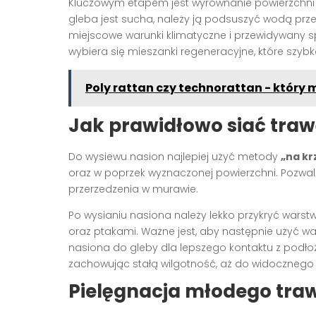
Kluczowym etapem jest wyrównanie powierzchni i 
gleba jest sucha, należy ją podsuszyć wodą prz
miejscowe warunki klimatyczne i przewidywany s
wybiera się mieszanki regeneracyjne, które szybk
Poly rattan czy technorattan - który m
Jak prawidłowo siać traw
Do wysiewu nasion najlepiej użyć metody
„na kr
oraz w poprzek wyznaczonej powierzchni. Pozwal
przerzedzenia w murawie.
Po wysianiu nasiona należy lekko przykryć warst
oraz ptakami. Ważne jest, aby następnie użyć wa
nasiona do gleby dla lepszego kontaktu z podło
zachowując stałą wilgotność, aż do widocznego 
Pielęgnacja młodego traw