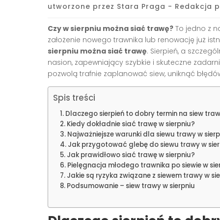
utworzone przez
Stara Praga - Redakcja p
Czy w sierpniu można siać trawę?
To jedno z n
założenie nowego trawnika lub renowację już is
sierpniu można siać trawę
. Sierpień, a szcze
nasion, zapewniający szybkie i skuteczne zadarni
pozwolą trafnie zaplanować siew, uniknąć błędów 
Spis treści
Dlaczego sierpień to dobry termin na siew tra
Kiedy dokładnie siać trawę w sierpniu?
Najważniejsze warunki dla siewu trawy w sierp
Jak przygotować glebę do siewu trawy w sier
Jak prawidłowo siać trawę w sierpniu?
Pielęgnacja młodego trawnika po siewie w sie
Jakie są ryzyka związane z siewem trawy w si
Podsumowanie – siew trawy w sierpniu