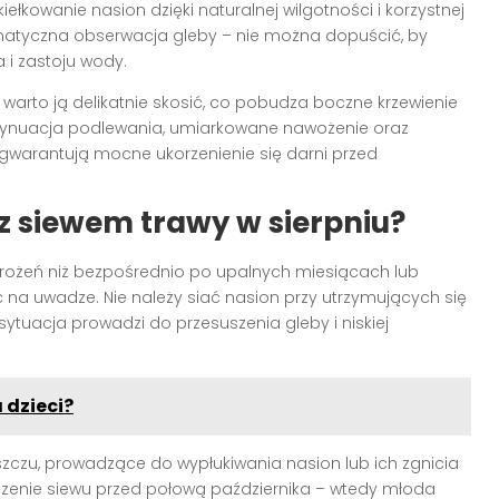
ełkowanie nasion dzięki naturalnej wilgotności i korzystnej
ematyczna obserwacja gleby – nie można dopuścić, by
 i zastoju wody.
warto ją delikatnie skosić, co pobudza boczne krzewienie
ontynuacja podlewania, umiarkowane nawożenie oraz
gwarantują mocne ukorzenienie się darni przed
z siewem trawy w sierpniu?
grożeń niż bezpośrednio po upalnych miesiącach lub
ć na uwadze. Nie należy siać nasion przy utrzymujących się
tuacja prowadzi do przesuszenia gleby i niskiej
 dzieci?
zu, prowadzące do wypłukiwania nasion lub ich zgnicia
ończenie siewu przed połową października – wtedy młoda