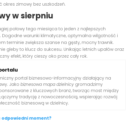
ać okres zimowy bez uszkodzeń.
wy w sierpniu
rugiej połowy tego miesiąca to jeden z najlepszych
. Dogodne warunki klimatyczne, optymalna wilgotność i
ym terminie zwiększa szanse na gęsty, mocny trawnik.
e gleby to klucz do sukcesu. Unikając letnich upałów oraz
zny efekt, który cieszy oko przez cały rok.
portalu
iczny portal biznesowo-informacyjny działający na
awy. Jako
biznesowa mapa dzielnicy
gromadzimy
sponsorowane z kluczowych branż, tworząc most między
Łączymy tradycję z nowoczesnością, wspierając rozwój
połeczność biznesową w dzielnicy.
nać odpowiedni moment?