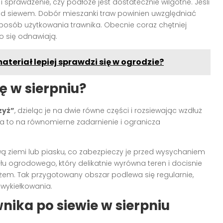
sprawdzenie, czy podłoże jest dostatecznie wilgotne. Jeśli
ed siewem. Dobór mieszanki traw powinien uwzględniać
posób użytkowania trawnika. Obecnie coraz chętniej
o się odnawiają.
ateriał lepiej sprawdzi się w ogrodzie?
ę w sierpniu?
zyż”
, dzieląc je na dwie równe części i rozsiewając wzdłuż
a to na równomierne zadarnienie i ogranicza
wą ziemi lub piasku, co zabezpieczy je przed wysychaniem
łu ogrodowego, który delikatnie wyrówna teren i docisnie
żem. Tak przygotowany obszar podlewa się regularnie,
wykiełkowania.
nika po siewie w sierpniu