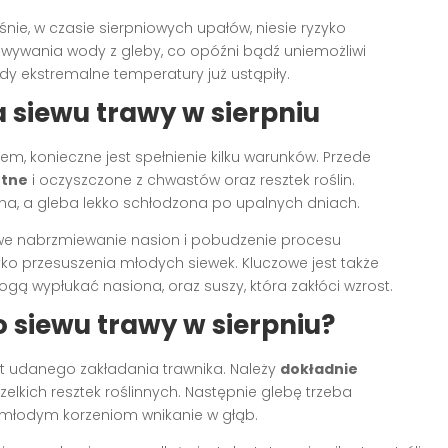
nie, w czasie sierpniowych upałów, niesie ryzyko
wywania wody z gleby, co opóźni bądź uniemożliwi
dy ekstremalne temperatury już ustąpiły.
 siewu trawy w sierpniu
em, konieczne jest spełnienie kilku warunków. Przede
otne
i oczyszczone z chwastów oraz resztek roślin.
a, a gleba lekko schłodzona po upalnych dniach.
we nabrzmiewanie nasion i pobudzenie procesu
yko przesuszenia młodych siewek. Kluczowe jest także
ą wypłukać nasiona, oraz suszy, która zakłóci wzrost.
 siewu trawy w sierpniu?
 udanego zakładania trawnika. Należy
dokładnie
zelkich resztek roślinnych. Następnie glebę trzeba
ić młodym korzeniom wnikanie w głąb.