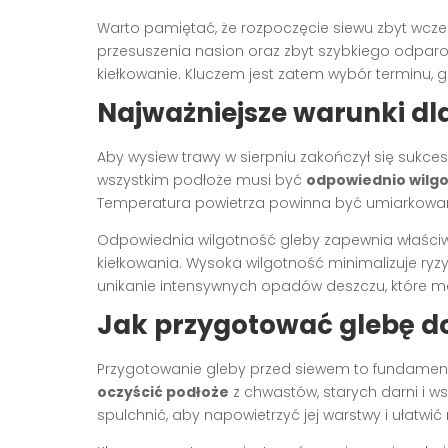
Warto pamiętać, że rozpoczęcie siewu zbyt wcześ
przesuszenia nasion oraz zbyt szybkiego odparo
kiełkowanie. Kluczem jest zatem wybór terminu, g
Najważniejsze warunki dla
Aby wysiew trawy w sierpniu zakończył się sukces
wszystkim podłoże musi być
odpowiednio wilg
Temperatura powietrza powinna być umiarkowan
Odpowiednia wilgotność gleby zapewnia właści
kiełkowania. Wysoka wilgotność minimalizuje ryz
unikanie intensywnych opadów deszczu, które mog
Jak przygotować glebę do
Przygotowanie gleby przed siewem to fundament
oczyścić podłoże
z chwastów, starych darni i ws
spulchnić, aby napowietrzyć jej warstwy i ułatw