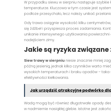
W przypadku siewu w sierpniu następuje szybkie ki
temperaturze. Kluczowa w tym czasie jest syst
podłoże przesychało, lecz należy unikać przelania
Gdy trawa osiągnie wysokość kilku centymetrów, 
się źdźbeł i przyspiesza proces zadarniania. K
unikanie intensywnego użytkowania powierzchni 
nadejściem zimy.
Jakie są ryzyka związane 
Siew trawy w sierpniu
niesie znacznie mniej za
późną jesienią, jednak kilka czynników warto mie
wysokich temperaturach i braku opadów – taka sy
efektywności kiełkowania.
Jak urządzić atrakcyjne podwórko dla
Wadą mogą być również długotrwałe opady deszc
w nadmiernie nasiąkłej glebie. Istotne jest zak