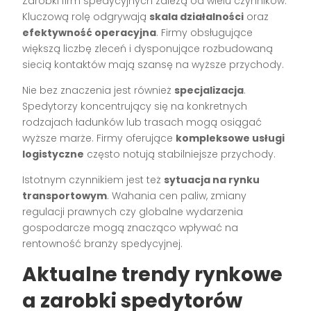
Zarobki firm spedycyjnych zależą od wielu czynników.
Kluczową rolę odgrywają
skala działalności
oraz
efektywność operacyjna
. Firmy obsługujące
większą liczbę zleceń i dysponujące rozbudowaną
siecią kontaktów mają szansę na wyższe przychody.
Nie bez znaczenia jest również
specjalizacja
.
Spedytorzy koncentrujący się na konkretnych
rodzajach ładunków lub trasach mogą osiągać
wyższe marże. Firmy oferujące
kompleksowe usługi
logistyczne
często notują stabilniejsze przychody.
Istotnym czynnikiem jest też
sytuacja na rynku
transportowym
. Wahania cen paliw, zmiany
regulacji prawnych czy globalne wydarzenia
gospodarcze mogą znacząco wpływać na
rentowność branży spedycyjnej.
Aktualne trendy rynkowe
a zarobki spedytorów