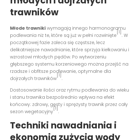
młodych i dojrzałych
trawników
Młode trawniki
wymagają innego harmonogramu
[1]
podlewania niż te, które są już w pełni rozwinięte
. W
początkowej fazie zaleca się częstsze, lecz
delikatniejsze nawadnianie, które sprzyja kiełkowaniu i
wzrostowi młodych pędów. Po wytworzeniu
głębszego systemu korzeniowego można przejść na
rzadsze i obfitsze podlewanie, optymalne dla
[1]
dojrzałych trawników
.
Dostosowanie ilości oraz rytmu podlewania do wieku
i stanu trawnika bezpośrednio wpływa na efekt
końcowy: zdrowy, gęsty i sprężysty trawnik przez cały
[1]
sezon wegetacyjny
.
Techniki nawadniania i
ekonomia zużycia wody