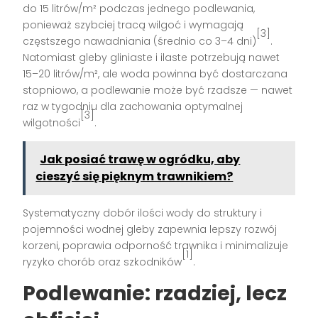
do 15 litrów/m² podczas jednego podlewania,
ponieważ szybciej tracą wilgoć i wymagają
[3]
częstszego nawadniania (średnio co 3–4 dni)
.
Natomiast gleby gliniaste i ilaste potrzebują nawet
15–20 litrów/m², ale woda powinna być dostarczana
stopniowo, a podlewanie może być rzadsze — nawet
raz w tygodniu dla zachowania optymalnej
[3]
wilgotności
.
Jak posiać trawę w ogródku, aby
cieszyć się pięknym trawnikiem?
Systematyczny dobór ilości wody do struktury i
pojemności wodnej gleby zapewnia lepszy rozwój
korzeni, poprawia odporność trawnika i minimalizuje
[1]
ryzyko chorób oraz szkodników
.
Podlewanie: rzadziej, lecz