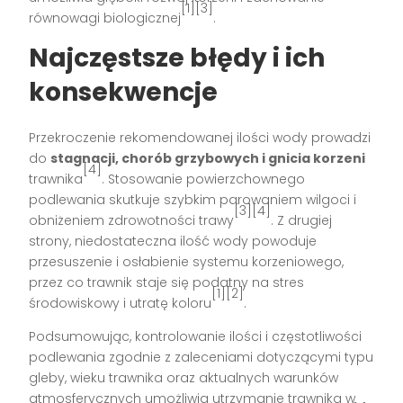
[1][3]
równowagi biologicznej
.
Najczęstsze błędy i ich
konsekwencje
Przekroczenie rekomendowanej ilości wody prowadzi
do
stagnacji, chorób grzybowych i gnicia korzeni
[4]
trawnika
. Stosowanie powierzchownego
podlewania skutkuje szybkim parowaniem wilgoci i
[3][4]
obniżeniem zdrowotności trawy
. Z drugiej
strony, niedostateczna ilość wody powoduje
przesuszenie i osłabienie systemu korzeniowego,
przez co trawnik staje się podatny na stres
[1][2]
środowiskowy i utratę koloru
.
Podsumowując, kontrolowanie ilości i częstotliwości
podlewania zgodnie z zaleceniami dotyczącymi typu
gleby, wieku trawnika oraz aktualnych warunków
atmosferycznych umożliwia utrzymanie trawnika w