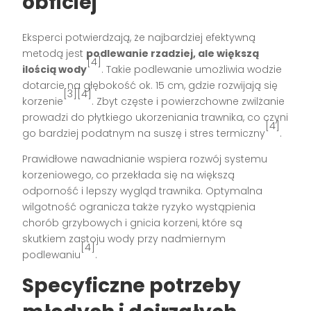
obficiej
Eksperci potwierdzają, że najbardziej efektywną
metodą jest
podlewanie rzadziej, ale większą
[4]
ilością wody
. Takie podlewanie umożliwia wodzie
dotarcie na głębokość ok. 15 cm, gdzie rozwijają się
[3][4]
korzenie
. Zbyt częste i powierzchowne zwilżanie
prowadzi do płytkiego ukorzeniania trawnika, co czyni
[4]
go bardziej podatnym na suszę i stres termiczny
.
Prawidłowe nawadnianie wspiera rozwój systemu
korzeniowego, co przekłada się na większą
odporność i lepszy wygląd trawnika. Optymalna
wilgotność ogranicza także ryzyko wystąpienia
chorób grzybowych i gnicia korzeni, które są
skutkiem zastoju wody przy nadmiernym
[4]
podlewaniu
.
Specyficzne potrzeby