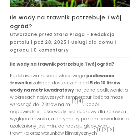
Ile wody na trawnik potrzebuje Twój
ogród?
utworzone przez
Stara Praga - Redakcja
portalu
|
paź 28, 2025
|
Usługi dla domu i
ogrodu
|
0 komentarzy
Ile wody na trawnik potrzebuje Twój ogród?
Podstawowa zasada właściwego
podlewania
trawnika
zakłada dostarczenie od
5 do 10 litrów
wody na metr kwadratowy
na jedno podlewanie, a
w okresach najwyższych temperatur ilość ta może
[1][4]
wzrosnąć do 12 litrów na m²
. Dobór
odpowiedniej ilości wody jest kluczowy dla zdrowia i
wyglądu trawnika, a optymalny poziom nawadniania
uzależniony jest m.in. od rodzaju gleby, wieku
[1][2][3]
trawnika oraz warunków klimatycznych
.