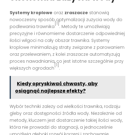
Systemy kroplowe
oraz
zraszacze
stanowią
nowoczesny sposób optymalizacji zużycia wody do
[1]
podlewania trawnika
. Metody te umożliwiają
precyzyjne i równomierne dostarczenie odpowiedniej
ilości wilgoci na cały obszar trawnika. Systemy
kroplowe minimalizują straty związane z parowaniem
oraz przelewaniem, z kolei zraszacze automatyzują
proces nawadniania, co jest istotne szczególnie przy
[1]
większych ogrodach
.
Kiedy opryskiwać chwasty, aby
osiągnąć najlepsze efekty?
Wybór techniki zależy od wielkości trawnika, rodzaju
gleby oraz dostępności źródła wody. Niezależnie od
metody, kluczem jest dostarczenie takiej ilości wody,
która nie prowadzi do stagnacji, a jednocześnie
umożliwia głęboki rozwój korzeni i zachowanie