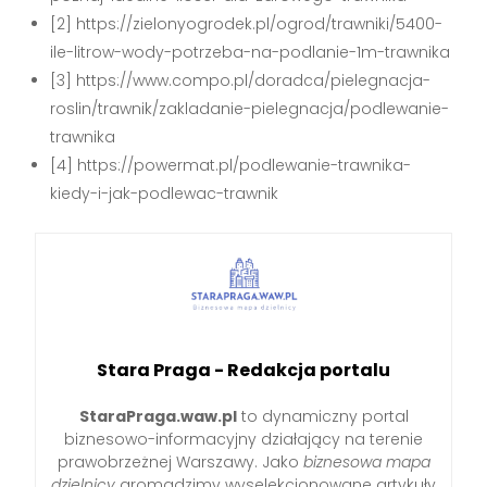
[2] https://zielonyogrodek.pl/ogrod/trawniki/5400-
ile-litrow-wody-potrzeba-na-podlanie-1m-trawnika
[3] https://www.compo.pl/doradca/pielegnacja-
roslin/trawnik/zakladanie-pielegnacja/podlewanie-
trawnika
[4] https://powermat.pl/podlewanie-trawnika-
kiedy-i-jak-podlewac-trawnik
Stara Praga - Redakcja portalu
StaraPraga.waw.pl
to dynamiczny portal
biznesowo-informacyjny działający na terenie
prawobrzeżnej Warszawy. Jako
biznesowa mapa
dzielnicy
gromadzimy wyselekcjonowane artykuły