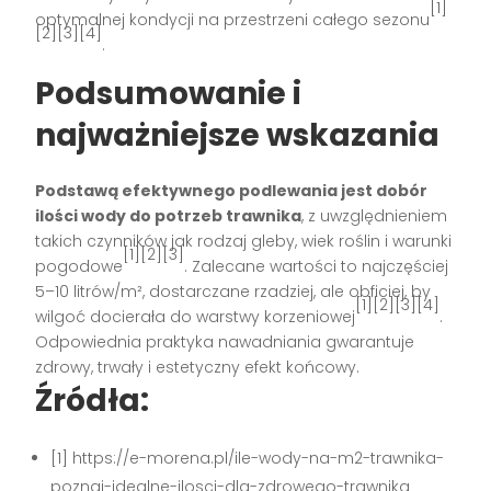
[1]
optymalnej kondycji na przestrzeni całego sezonu
[2][3][4]
.
Podsumowanie i
najważniejsze wskazania
Podstawą efektywnego podlewania jest dobór
ilości wody do potrzeb trawnika
, z uwzględnieniem
takich czynników jak rodzaj gleby, wiek roślin i warunki
[1][2][3]
pogodowe
. Zalecane wartości to najczęściej
5–10 litrów/m², dostarczane rzadziej, ale obficiej, by
[1][2][3][4]
wilgoć docierała do warstwy korzeniowej
.
Odpowiednia praktyka nawadniania gwarantuje
zdrowy, trwały i estetyczny efekt końcowy.
Źródła:
[1] https://e-morena.pl/ile-wody-na-m2-trawnika-
poznaj-idealne-ilosci-dla-zdrowego-trawnika