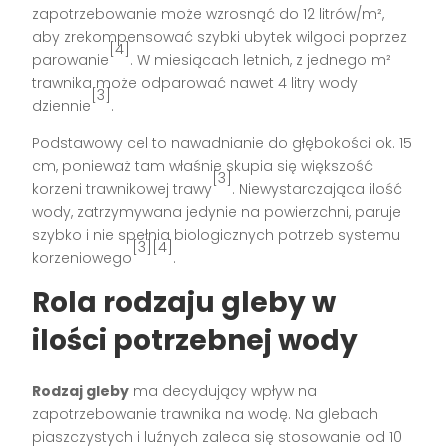
zapotrzebowanie może wzrosnąć do 12 litrów/m²,
aby zrekompensować szybki ubytek wilgoci poprzez
[4]
parowanie
. W miesiącach letnich, z jednego m²
trawnika może odparować nawet 4 litry wody
[3]
dziennie
.
Podstawowy cel to nawadnianie do głębokości ok. 15
cm, ponieważ tam właśnie skupia się większość
[3]
korzeni trawnikowej trawy
. Niewystarczająca ilość
wody, zatrzymywana jedynie na powierzchni, paruje
szybko i nie spełnia biologicznych potrzeb systemu
[3][4]
korzeniowego
.
Rola rodzaju gleby w
ilości potrzebnej wody
Rodzaj gleby
ma decydujący wpływ na
zapotrzebowanie trawnika na wodę. Na glebach
piaszczystych i luźnych zaleca się stosowanie od 10