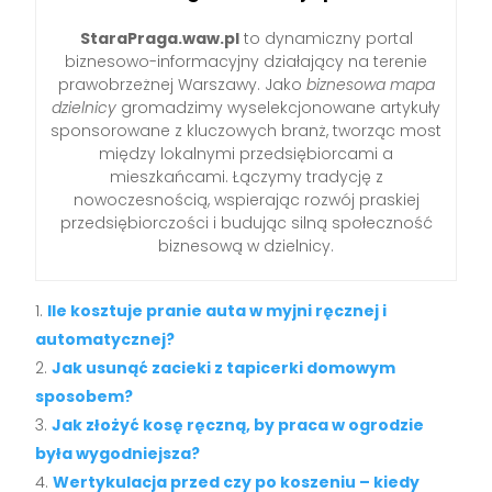
StaraPraga.waw.pl
to dynamiczny portal
biznesowo-informacyjny działający na terenie
prawobrzeżnej Warszawy. Jako
biznesowa mapa
dzielnicy
gromadzimy wyselekcjonowane artykuły
sponsorowane z kluczowych branż, tworząc most
między lokalnymi przedsiębiorcami a
mieszkańcami. Łączymy tradycję z
nowoczesnością, wspierając rozwój praskiej
przedsiębiorczości i budując silną społeczność
biznesową w dzielnicy.
Ile kosztuje pranie auta w myjni ręcznej i
automatycznej?
Jak usunąć zacieki z tapicerki domowym
sposobem?
Jak złożyć kosę ręczną, by praca w ogrodzie
była wygodniejsza?
Wertykulacja przed czy po koszeniu – kiedy