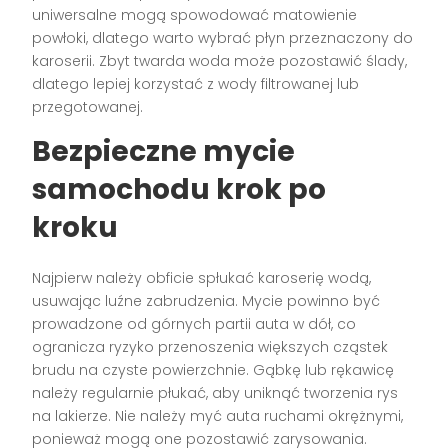
uniwersalne mogą spowodować matowienie
powłoki, dlatego warto wybrać płyn przeznaczony do
karoserii. Zbyt twarda woda może pozostawić ślady,
dlatego lepiej korzystać z wody filtrowanej lub
przegotowanej.
Bezpieczne mycie
samochodu krok po
kroku
Najpierw należy obficie spłukać karoserię wodą,
usuwając luźne zabrudzenia. Mycie powinno być
prowadzone od górnych partii auta w dół, co
ogranicza ryzyko przenoszenia większych cząstek
brudu na czyste powierzchnie. Gąbkę lub rękawicę
należy regularnie płukać, aby uniknąć tworzenia rys
na lakierze. Nie należy myć auta ruchami okrężnymi,
ponieważ mogą one pozostawić zarysowania.