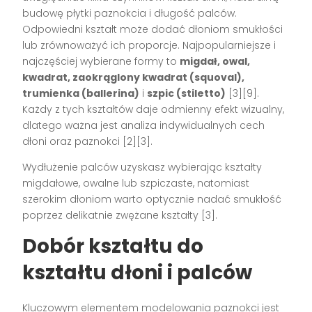
budowę płytki paznokcia i długość palców.
Odpowiedni kształt może dodać dłoniom smukłości
lub zrównoważyć ich proporcje. Najpopularniejsze i
najczęściej wybierane formy to
migdał, owal,
kwadrat, zaokrąglony kwadrat (squoval),
trumienka (ballerina)
i
szpic (stiletto)
[3][9].
Każdy z tych kształtów daje odmienny efekt wizualny,
dlatego ważna jest analiza indywidualnych cech
dłoni oraz paznokci [2][3].
Wydłużenie palców uzyskasz wybierając kształty
migdałowe, owalne lub szpiczaste, natomiast
szerokim dłoniom warto optycznie nadać smukłość
poprzez delikatnie zwężane kształty [3].
Dobór kształtu do
kształtu dłoni i palców
Kluczowym elementem modelowania paznokci jest