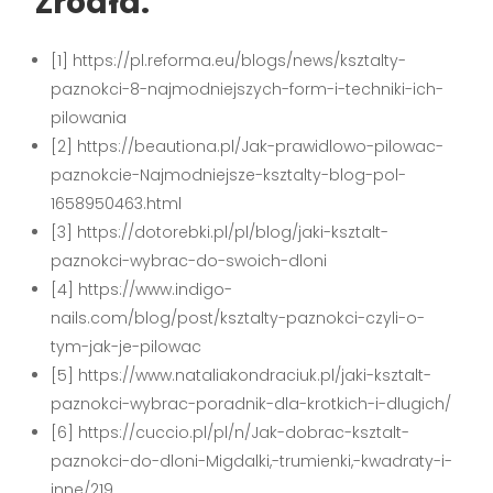
Źródła:
[1] https://pl.reforma.eu/blogs/news/ksztalty-
paznokci-8-najmodniejszych-form-i-techniki-ich-
pilowania
[2] https://beautiona.pl/Jak-prawidlowo-pilowac-
paznokcie-Najmodniejsze-ksztalty-blog-pol-
1658950463.html
[3] https://dotorebki.pl/pl/blog/jaki-ksztalt-
paznokci-wybrac-do-swoich-dloni
[4] https://www.indigo-
nails.com/blog/post/ksztalty-paznokci-czyli-o-
tym-jak-je-pilowac
[5] https://www.nataliakondraciuk.pl/jaki-ksztalt-
paznokci-wybrac-poradnik-dla-krotkich-i-dlugich/
[6] https://cuccio.pl/pl/n/Jak-dobrac-ksztalt-
paznokci-do-dloni-Migdalki,-trumienki,-kwadraty-i-
inne/219