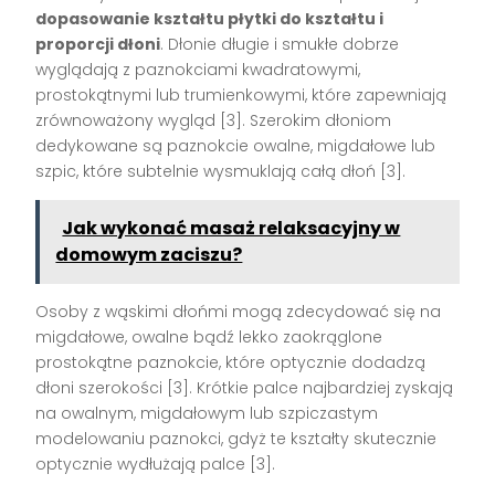
dopasowanie kształtu płytki do kształtu i
proporcji dłoni
. Dłonie długie i smukłe dobrze
wyglądają z paznokciami kwadratowymi,
prostokątnymi lub trumienkowymi, które zapewniają
zrównoważony wygląd [3]. Szerokim dłoniom
dedykowane są paznokcie owalne, migdałowe lub
szpic, które subtelnie wysmuklają całą dłoń [3].
Jak wykonać masaż relaksacyjny w
domowym zaciszu?
Osoby z wąskimi dłońmi mogą zdecydować się na
migdałowe, owalne bądź lekko zaokrąglone
prostokątne paznokcie, które optycznie dodadzą
dłoni szerokości [3]. Krótkie palce najbardziej zyskają
na owalnym, migdałowym lub szpiczastym
modelowaniu paznokci, gdyż te kształty skutecznie
optycznie wydłużają palce [3].