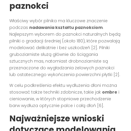
paznokci
Właściwy wybór pilnika ma kluczowe znaczenie
podczas
nadawania kształtu paznokciom
.
Najlepszym wyborem do paznokci naturalnych będą
pilniki o gradacji średniej (około 180), które pozwalają
modelować delikatnie i bez uszkodzeń [2]. Pilniki
gruboziarniste służą głównie do ściągania
sztucznych mas, natomiast drobnoziarniste są
przeznaczone do wygładzania żelowych paznokci
lub ostatecznego wykończenia powierzchni płytki [2].
W celu podkreślenia efektu wydłużenia dłoni można
stosować także techniki zdobnicze, takie jak
ombre
i
cieniowanie, w których stopniowe przechodzenie
barw wydłuża optycznie palce i całą dłoń [6].
Najważniejsze wnioski
dotyczące modelowania