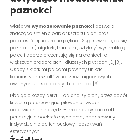
paznokci
Właściwe
wymodelowanie paznokci
pozwala
znacząco zmienić odbiór kształtu dłoni oraz
podkreślić jej naturalne piękno. Długie, zwężające się
paznokcie (migdałki, trumienki, sztylety) wysmuklają
palce i dobrze prezentują się na dłoniach o
większych proporcjach i dłuższych płytkach [2][3].
Osoby z krótkimi palcami powinny unikać
kanciastych kształtów na rzecz migdałowych,
owalnych lub szpiczastych paznokci [3].
Dbając o każdy detal – od analizy dłoni, przez dobór
kształtu po precyzyjne piłowanie i wybór
odpowiednich narzędzi – można uzyskać efekt
perfekcyjnie podkreślonych dłoni, dopasowany
indywidualnie do ich budowy i oczekiwań
estetycznych.