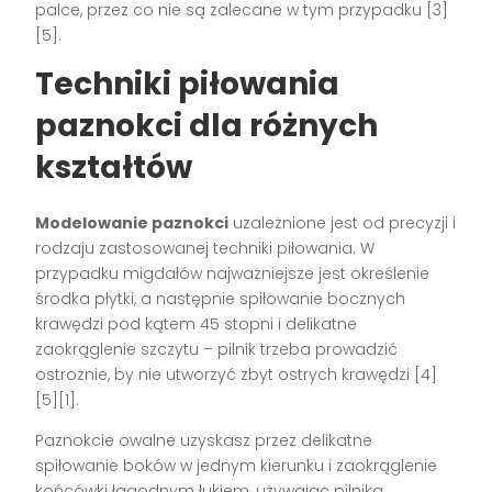
palce, przez co nie są zalecane w tym przypadku [3]
[5].
Techniki piłowania
paznokci dla różnych
kształtów
Modelowanie paznokci
uzależnione jest od precyzji i
rodzaju zastosowanej techniki piłowania. W
przypadku migdałów najważniejsze jest określenie
środka płytki, a następnie spiłowanie bocznych
krawędzi pod kątem 45 stopni i delikatne
zaokrąglenie szczytu – pilnik trzeba prowadzić
ostrożnie, by nie utworzyć zbyt ostrych krawędzi [4]
[5][1].
Paznokcie owalne uzyskasz przez delikatne
spiłowanie boków w jednym kierunku i zaokrąglenie
końcówki łagodnym łukiem, używając pilnika