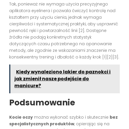
Tak, ponieważ nie wymaga użycia precyzyjnego
aplikatora eyelinera i pozwala ćwiczyć kontrolę nad
kształtem przy użyciu cienia, jednak wymaga
cierpliwości i systematycznej praktyki, aby usprawnić
pewność ręki i powtarzalność linii [2]. Dostępne
źródła nie podają konkretnych statystyk
dotyczących czasu potrzebnego na opanowanie
metody, ale zgodnie ze wskazaniami znaczenie ma
konsekwentny trening i dbałość o każdy krok [1][2][3].
Kiedy wynaleziono lakier do paznokci i
jak zmienił nasze podejście do
manicure?
Podsumowanie
Kocie oczy
można wykonać szybko i skutecznie
bez
specjalistycznych produktów
, opierając się na