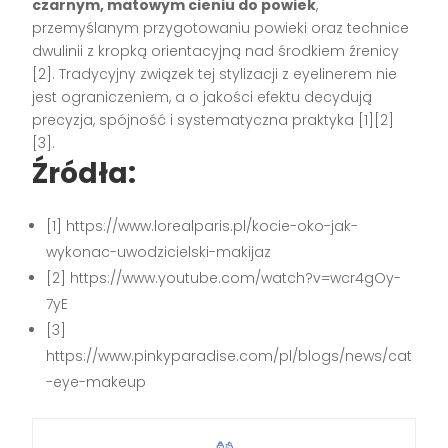
czarnym, matowym cieniu do powiek
,
przemyślanym przygotowaniu powieki oraz technice
dwulinii z kropką orientacyjną nad środkiem źrenicy
[2]. Tradycyjny związek tej stylizacji z eyelinerem nie
jest ograniczeniem, a o jakości efektu decydują
precyzja, spójność i systematyczna praktyka [1][2]
[3].
Źródła:
[1] https://www.lorealparis.pl/kocie-oko-jak-
wykonac-uwodzicielski-makijaz
[2] https://www.youtube.com/watch?v=wcr4gOy-
7yE
[3]
https://www.pinkyparadise.com/pl/blogs/news/cat
-eye-makeup