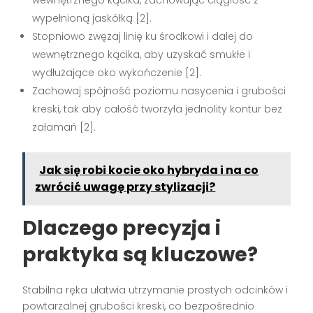
wewnętrznego kącika, zachowując ciągłość z
wypełnioną jaskółką [2].
Stopniowo zwężaj linię ku środkowi i dalej do
wewnętrznego kącika, aby uzyskać smukłe i
wydłużające oko wykończenie [2].
Zachowaj spójność poziomu nasycenia i grubości
kreski, tak aby całość tworzyła jednolity kontur bez
załamań [2].
Jak się robi kocie oko hybryda i na co
zwrócić uwagę przy stylizacji?
Dlaczego precyzja i
praktyka są kluczowe?
Stabilna ręka ułatwia utrzymanie prostych odcinków i
powtarzalnej grubości kreski, co bezpośrednio