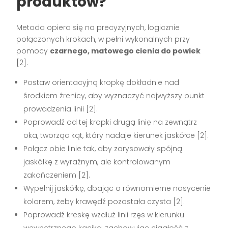
produktów?
Metoda opiera się na precyzyjnych, logicznie
połączonych krokach, w pełni wykonalnych przy
pomocy
czarnego, matowego cienia do powiek
[2].
Postaw orientacyjną kropkę dokładnie nad
środkiem źrenicy, aby wyznaczyć najwyższy punkt
prowadzenia linii [2].
Poprowadź od tej kropki drugą linię na zewnątrz
oka, tworząc kąt, który nadaje kierunek jaskółce [2].
Połącz obie linie tak, aby zarysowały spójną
jaskółkę z wyraźnym, ale kontrolowanym
zakończeniem [2].
Wypełnij jaskółkę, dbając o równomierne nasycenie
kolorem, żeby krawędź pozostała czysta [2].
Poprowadź kreskę wzdłuż linii rzęs w kierunku