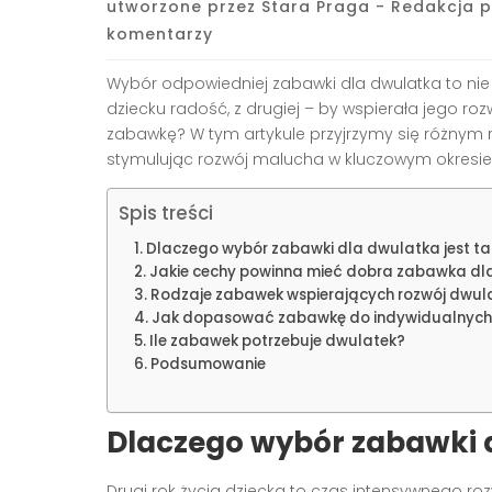
utworzone przez
Stara Praga - Redakcja p
komentarzy
Wybór odpowiedniej zabawki dla dwulatka to nie 
dziecku radość, z drugiej – by wspierała jego roz
zabawkę? W tym artykule przyjrzymy się różnym r
stymulując rozwój malucha w kluczowym okresie 
Spis treści
Dlaczego wybór zabawki dla dwulatka jest t
Jakie cechy powinna mieć dobra zabawka dl
Rodzaje zabawek wspierających rozwój dwul
Jak dopasować zabawkę do indywidualnych 
Ile zabawek potrzebuje dwulatek?
Podsumowanie
Dlaczego wybór zabawki d
Drugi rok życia dziecka to czas intensywnego r