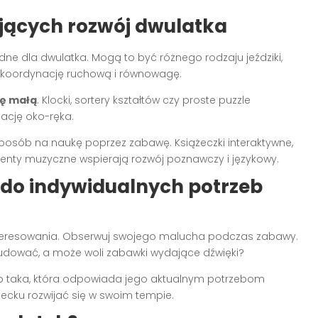
jących rozwój dwulatka
ne dla dwulatka. Mogą to być różnego rodzaju jeździki,
ne koordynację ruchową i równowagę.
kę małą
. Klocki, sortery kształtów czy proste puzzle
ację oko-ręka.
posób na naukę poprzez zabawę. Książeczki interaktywne,
umenty muzyczne wspierają rozwój poznawczy i językowy.
do indywidualnych potrzeb
ainteresowania. Obserwuj swojego malucha podczas zabawy.
 budować, a może woli zabawki wydające dźwięki?
o taka, która odpowiada jego aktualnym potrzebom
iecku rozwijać się w swoim tempie.