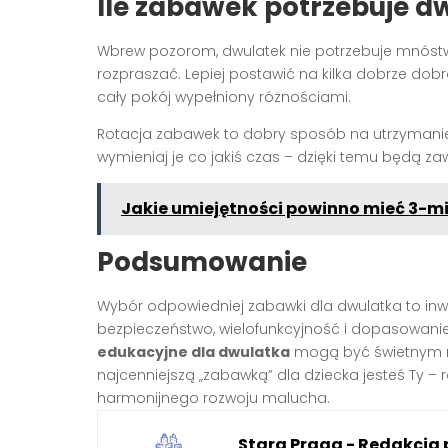
Ile zabawek potrzebuje d
Wbrew pozorom, dwulatek nie potrzebuje mnóstwa
rozpraszać. Lepiej postawić na kilka dobrze dob
cały pokój wypełniony różnościami.
Rotacja zabawek to dobry sposób na utrzymanie
wymieniaj je co jakiś czas – dzięki temu będą za
Jakie umiejętności powinno mieć 3-mi
Podsumowanie
Wybór odpowiedniej zabawki dla dwulatka to inwes
bezpieczeństwo, wielofunkcyjność i dopasowani
edukacyjne dla dwulatka
mogą być świetnym na
najcenniejszą „zabawką” dla dziecka jesteś Ty – 
harmonijnego rozwoju malucha.
Stara Praga - Redakcja 