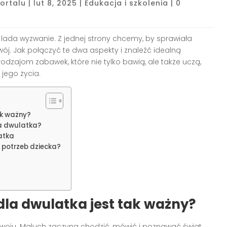
ortalu
|
lut 8, 2025
|
Edukacja i szkolenia
|
0
lada wyzwanie. Z jednej strony chcemy, by sprawiała
wój. Jak połączyć te dwa aspekty i znaleźć idealną
odzajom zabawek, które nie tylko bawią, ale także uczą,
jego życia.
ak ważny?
a dwulatka?
atka
potrzeb dziecka?
la dwulatka jest tak ważny?
ozwoju. Maluch zaczyna chodzić, mówić i poznawać świat