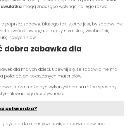
 dwulatka
mogą znacząco wpłynąć na jego rozwój
ie poprzez zabawę. Dlatego tak istotne jest, by zabawki nie
 warto zwrócić uwagę na to, czy stymulują wyobraźnię,
aukę nowych słów.
ć dobra zabawka dla
awek dla małych dzieci. Upewnij się, że zabawka nie ma
a połknąć, ani toksycznych materiałów.
abawka, która może być wykorzystana na różne sposoby,
e stymulować jego kreatywność.
ści potwierdza?
rafią być bardzo energiczne, więc zabawka powinna