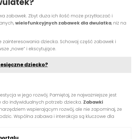
wulatek?
 zabawek. Zbyt duża ich ilość może przytłaczać i
ranych,
wielofunkcyjnych zabawek dla dwulatka
, niż na
 zainteresowania dziecka. Schowaj część zabawek i
wsze „nowe” i ekscytujące.
esięczne dziecko?
tycja w jego rozwój. Pamiętaj, że najważniejsze jest
e do indywidualnych potrzeb dziecka.
Zabawki
rzędziem wspierającym rozwój, ale nie zapominaj, że
rodzic. Wspólna zabawa i interakcja są kluczowe dla
portalu