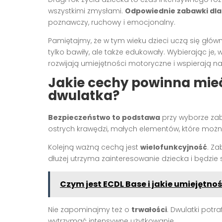
wszystkimi zmysłami.
Odpowiednie zabawki dla
poznawczy, ruchowy i emocjonalny.
Pamiętajmy, że w tym wieku dzieci uczą się główn
tylko bawiły, ale także edukowały. Wybierając je,
rozwijają umiejętności motoryczne i wspierają n
Jakie cechy powinna mie
dwulatka?
Bezpieczeństwo to podstawa
przy wyborze zab
ostrych krawędzi, małych elementów, które możn
Kolejną ważną cechą jest
wielofunkcyjność
. Z
dłużej utrzyma zainteresowanie dziecka i będzi
Czym jest ECDL Base i jakie umiejętno
Nie zapominajmy też o
trwałości
. Dwulatki pot
wytrzymać intensywne użytkowanie.