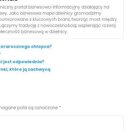
iczny portal biznesowo-informacyjny działający na
awy. Jako
biznesowa mapa dzielnicy
gromadzimy
sponsorowane z kluczowych branż, tworząc most między
Łączymy tradycję z nowoczesnością, wspierając rozwój
połeczność biznesową w dzielnicy.
ółtorarocznego chłopca?
?
i jest odpowiednia?
nki, które ją zachwycą
agane pola są oznaczone
*