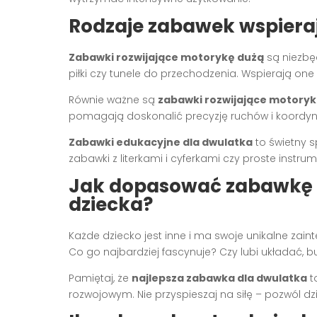
Rodzaje zabawek wspiera
Zabawki rozwijające motorykę dużą
są niezbęd
piłki czy tunele do przechodzenia. Wspierają o
Równie ważne są
zabawki rozwijające motory
pomagają doskonalić precyzję ruchów i koordyn
Zabawki edukacyjne dla dwulatka
to świetny s
zabawki z literkami i cyferkami czy proste instr
Jak dopasować zabawkę 
dziecka?
Każde dziecko jest inne i ma swoje unikalne z
Co go najbardziej fascynuje? Czy lubi układać,
Pamiętaj, że
najlepsza zabawka dla dwulatka
t
rozwojowym. Nie przyspieszaj na siłę – pozwól dz