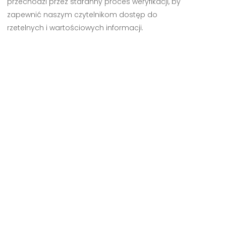
przechodzi przez staranny proces weryfikacji, by
zapewnić naszym czytelnikom dostęp do
rzetelnych i wartościowych informacji.