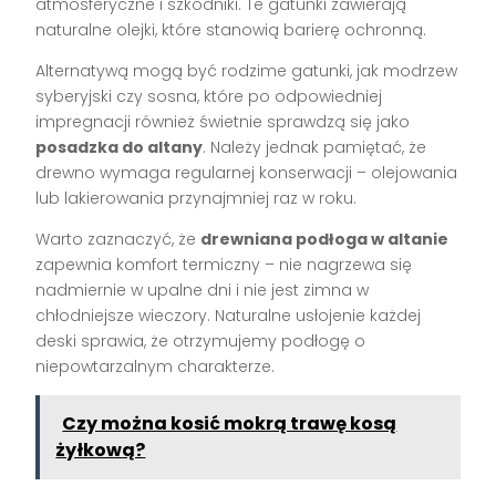
atmosferyczne i szkodniki. Te gatunki zawierają
naturalne olejki, które stanowią barierę ochronną.
Alternatywą mogą być rodzime gatunki, jak modrzew
syberyjski czy sosna, które po odpowiedniej
impregnacji również świetnie sprawdzą się jako
posadzka do altany
. Należy jednak pamiętać, że
drewno wymaga regularnej konserwacji – olejowania
lub lakierowania przynajmniej raz w roku.
Warto zaznaczyć, że
drewniana podłoga w altanie
zapewnia komfort termiczny – nie nagrzewa się
nadmiernie w upalne dni i nie jest zimna w
chłodniejsze wieczory. Naturalne usłojenie każdej
deski sprawia, że otrzymujemy podłogę o
niepowtarzalnym charakterze.
Czy można kosić mokrą trawę kosą
żyłkową?