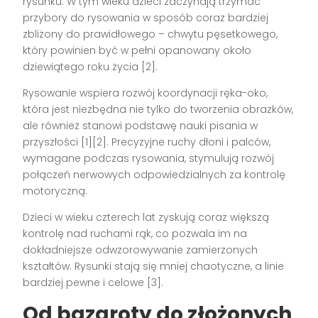
rysunku. W tym wieku dzieci zaczynają trzymać
przybory do rysowania w sposób coraz bardziej
zbliżony do prawidłowego – chwytu pęsetkowego,
który powinien być w pełni opanowany około
dziewiątego roku życia [2].
Rysowanie wspiera rozwój koordynacji ręka-oko,
która jest niezbędna nie tylko do tworzenia obrazków,
ale również stanowi podstawę nauki pisania w
przyszłości [1][2]. Precyzyjne ruchy dłoni i palców,
wymagane podczas rysowania, stymulują rozwój
połączeń nerwowych odpowiedzialnych za kontrolę
motoryczną.
Dzieci w wieku czterech lat zyskują coraz większą
kontrolę nad ruchami rąk, co pozwala im na
dokładniejsze odwzorowywanie zamierzonych
kształtów. Rysunki stają się mniej chaotyczne, a linie
bardziej pewne i celowe [3].
Od bazgroty do złożonych