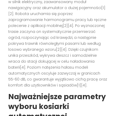
w silnik elektryczny, zaawansowany moduł
nawigacyjny oraz akumulator o dużej pojemności[1]
[2]. Robota uruchamia się poprzez
zaprogramowanie harmonogramu pracy lub ręczne
polecenie z aplikacji mobilnej[2][4]. Po wyznaczonej
trasie zaczyna on systematycznie przemierzać
ogród, rozpoczynając od krawędzi, a następnie
pokrywa trawnik równoległymi pasami lub według
losowo wybranego wzoru[2][4]. Dzięki czujnikom
unika przeszkód, wykrywa deszcz i samodzielnie
wraca do stacji dokującej w celu naładowania
baterii[4]. Poziom natężenia hałasu modeli
automatycznych oscyluje zazwyczaj w granicach
55-60 dB, co gwarantuje wyjątkowo cichą pracę oraz
komfort dla użytkowników i sąsiadów[1][4].
Najważniejsze parametry
wyboru kosiarki