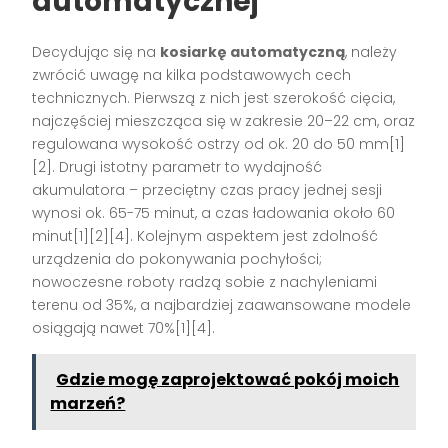
automatycznej
Decydując się na
kosiarkę automatyczną
, należy
zwrócić uwagę na kilka podstawowych cech
technicznych. Pierwszą z nich jest szerokość cięcia,
najczęściej mieszcząca się w zakresie 20–22 cm, oraz
regulowana wysokość ostrzy od ok. 20 do 50 mm[1]
[2]. Drugi istotny parametr to wydajność
akumulatora – przeciętny czas pracy jednej sesji
wynosi ok. 65-75 minut, a czas ładowania około 60
minut[1][2][4]. Kolejnym aspektem jest zdolność
urządzenia do pokonywania pochyłości;
nowoczesne roboty radzą sobie z nachyleniami
terenu od 35%, a najbardziej zaawansowane modele
osiągają nawet 70%[1][4].
Gdzie mogę zaprojektować pokój moich
marzeń?