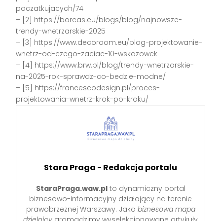
poczatkujacych/74
– [2] https://borcas.eu/blogs/blog/najnowsze-
trendy-wnetrzarskie-2025
– [3] https://www.decoroom.eu/blog-projektowanie-
wnetrz-od-czego-zaciac-10-wskazowek
– [4] https://www.brw.pl/blog/trendy-wnetrzarskie-
na-2025-rok-sprawdz-co-bedzie-modne/
– [5] https://francescodesign.pl/proces-
projektowania-wnetrz-krok-po-kroku/
Stara Praga - Redakcja portalu
StaraPraga.waw.pl
to dynamiczny portal
biznesowo-informacyjny działający na terenie
prawobrzeżnej Warszawy. Jako
biznesowa mapa
dzielnicy
gromadzimy wyselekcjonowane artykuły