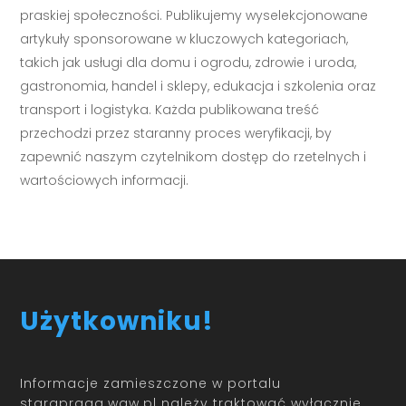
praskiej społeczności. Publikujemy wyselekcjonowane
artykuły sponsorowane w kluczowych kategoriach,
takich jak usługi dla domu i ogrodu, zdrowie i uroda,
gastronomia, handel i sklepy, edukacja i szkolenia oraz
transport i logistyka. Każda publikowana treść
przechodzi przez staranny proces weryfikacji, by
zapewnić naszym czytelnikom dostęp do rzetelnych i
wartościowych informacji.
Użytkowniku!
Informacje zamieszczone w portalu
starapraga.waw.pl należy traktować wyłącznie