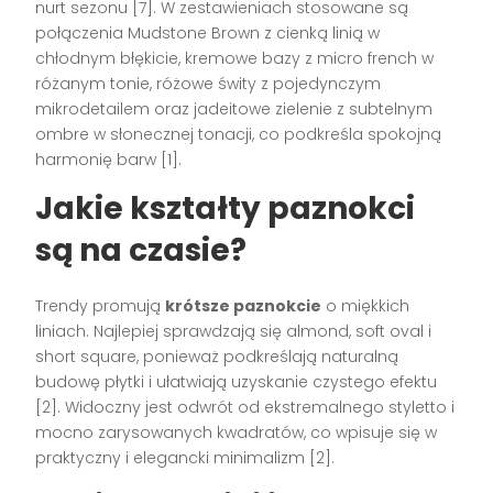
nurt sezonu [7]. W zestawieniach stosowane są
połączenia Mudstone Brown z cienką linią w
chłodnym błękicie, kremowe bazy z micro french w
różanym tonie, różowe świty z pojedynczym
mikrodetailem oraz jadeitowe zielenie z subtelnym
ombre w słonecznej tonacji, co podkreśla spokojną
harmonię barw [1].
Jakie kształty paznokci
są na czasie?
Trendy promują
krótsze paznokcie
o miękkich
liniach. Najlepiej sprawdzają się almond, soft oval i
short square, ponieważ podkreślają naturalną
budowę płytki i ułatwiają uzyskanie czystego efektu
[2]. Widoczny jest odwrót od ekstremalnego styletto i
mocno zarysowanych kwadratów, co wpisuje się w
praktyczny i elegancki minimalizm [2].