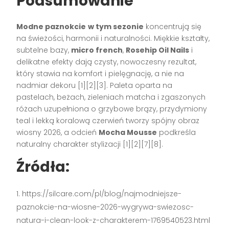
Podsumowanie
Modne paznokcie
w tym sezonie
koncentrują się
na świeżości, harmonii i naturalności. Miękkie kształty,
subtelne bazy,
micro french
,
Rosehip Oil Nails
i
delikatne efekty dają czysty, nowoczesny rezultat,
który stawia na komfort i pielęgnację, a nie na
nadmiar dekoru [1][2][3]. Paleta oparta na
pastelach, beżach, zieleniach matcha i zgaszonych
różach uzupełniona o grzybowe brązy, przydymiony
teal i lekką koralową czerwień tworzy spójny obraz
wiosny 2026, a odcień
Mocha Mousse
podkreśla
naturalny charakter stylizacji [1][2][7][8].
Źródła:
https://silcare.com/pl/blog/najmodniejsze-
paznokcie-na-wiosne-2026-wygrywa-swiezosc-
natura-i-clean-look-z-charakterem-1769540523.html