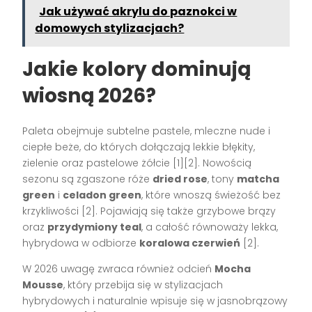
Jak używać akrylu do paznokci w
domowych stylizacjach?
Jakie kolory dominują
wiosną 2026?
Paleta obejmuje subtelne pastele, mleczne nude i
ciepłe beże, do których dołączają lekkie błękity,
zielenie oraz pastelowe żółcie [1][2]. Nowością
sezonu są zgaszone róże
dried rose
, tony
matcha
green
i
celadon green
, które wnoszą świeżość bez
krzykliwości [2]. Pojawiają się także grzybowe brązy
oraz
przydymiony teal
, a całość równoważy lekka,
hybrydowa w odbiorze
koralowa czerwień
[2].
W 2026 uwagę zwraca również odcień
Mocha
Mousse
, który przebija się w stylizacjach
hybrydowych i naturalnie wpisuje się w jasnobrązowy