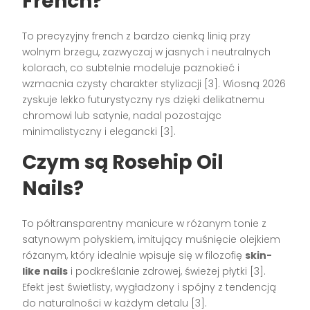
French?
To precyzyjny french z bardzo cienką linią przy
wolnym brzegu, zazwyczaj w jasnych i neutralnych
kolorach, co subtelnie modeluje paznokieć i
wzmacnia czysty charakter stylizacji [3]. Wiosną 2026
zyskuje lekko futurystyczny rys dzięki delikatnemu
chromowi lub satynie, nadal pozostając
minimalistyczny i elegancki [3].
Czym są Rosehip Oil
Nails?
To półtransparentny manicure w różanym tonie z
satynowym połyskiem, imitujący muśnięcie olejkiem
różanym, który idealnie wpisuje się w filozofię
skin-
like nails
i podkreślanie zdrowej, świeżej płytki [3].
Efekt jest świetlisty, wygładzony i spójny z tendencją
do naturalności w każdym detalu [3].