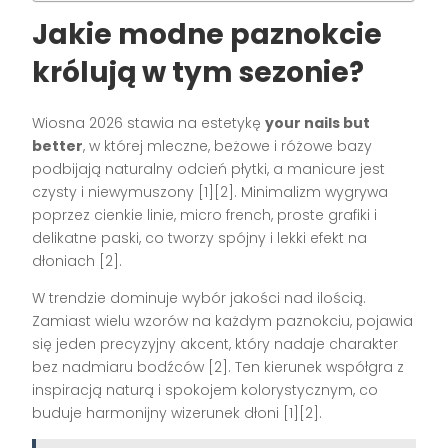
Jakie modne paznokcie
królują w tym sezonie?
Wiosna 2026 stawia na estetykę
your nails but
better
, w której mleczne, beżowe i różowe bazy
podbijają naturalny odcień płytki, a manicure jest
czysty i niewymuszony [1][2]. Minimalizm wygrywa
poprzez cienkie linie, micro french, proste grafiki i
delikatne paski, co tworzy spójny i lekki efekt na
dłoniach [2].
W trendzie dominuje wybór jakości nad ilością.
Zamiast wielu wzorów na każdym paznokciu, pojawia
się jeden precyzyjny akcent, który nadaje charakter
bez nadmiaru bodźców [2]. Ten kierunek współgra z
inspiracją naturą i spokojem kolorystycznym, co
buduje harmonijny wizerunek dłoni [1][2].