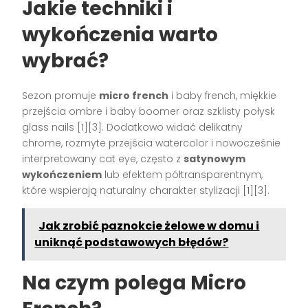
Jakie techniki i
wykończenia warto
wybrać?
Sezon promuje
micro french
i baby french, miękkie
przejścia ombre i baby boomer oraz szklisty połysk
glass nails [1][3]. Dodatkowo widać delikatny
chrome, rozmyte przejścia watercolor i nowocześnie
interpretowany cat eye, często z
satynowym
wykończeniem
lub efektem półtransparentnym,
które wspierają naturalny charakter stylizacji [1][3].
Jak zrobić paznokcie żelowe w domu i
uniknąć podstawowych błędów?
Na czym polega Micro