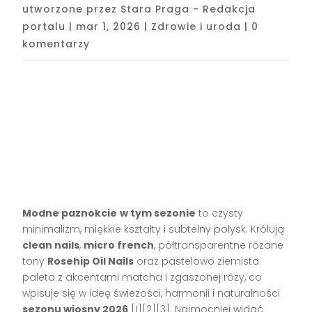
utworzone przez
Stara Praga - Redakcja
portalu
|
mar 1, 2026
|
Zdrowie i uroda
|
0
komentarzy
Modne paznokcie
w tym sezonie
to czysty
minimalizm, miękkie kształty i subtelny połysk. Królują
clean nails
,
micro french
, półtransparentne różane
tony
Rosehip Oil Nails
oraz pastelowo ziemista
paleta z akcentami matcha i zgaszonej róży, co
wpisuje się w ideę świeżości, harmonii i naturalności
sezonu wiosny 2026
[1][2][3]. Najmocniej widać