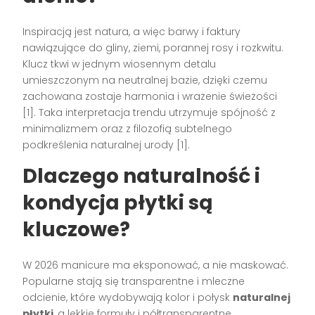
Inspiracją jest natura, a więc barwy i faktury
nawiązujące do gliny, ziemi, porannej rosy i rozkwitu.
Klucz tkwi w jednym wiosennym detalu
umieszczonym na neutralnej bazie, dzięki czemu
zachowana zostaje harmonia i wrażenie świeżości
[1]. Taka interpretacja trendu utrzymuje spójność z
minimalizmem oraz z filozofią subtelnego
podkreślenia naturalnej urody [1].
Dlaczego naturalność i
kondycja płytki są
kluczowe?
W 2026 manicure ma eksponować, a nie maskować.
Popularne stają się transparentne i mleczne
odcienie, które wydobywają kolor i połysk
naturalnej
płytki
, a lekkie formuły i półtransparentne