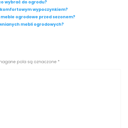
 co wybrać do ogrodu?
się komfortowym wypoczynkiem?
 meble ogrodowe przed sezonem?
ewnianych mebli ogrodowych?
agane pola są oznaczone
*