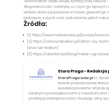
Technorattan dzięki swojej syntetycznej natur
długowieczność i estetykę, co czyni go lepszy
włókien, które są barwione w masie, gwarantuj
blaknięcie, zużycie oraz uszkodzenia, jakich natur
Źródła:
[1] https://www.meblobranie.pl/porady/techn
[2] https://oslonynabalkon.pl/rattan-czy-tec
taras-lub-balkon/
[3] https://ratanland.pl/blog/meble-ogrodo
Stara Praga - Redakcja 
StaraPraga.waw.pl
to dynam
terenie prawobrzeżnej Warsz
wyselekcjonowane artykuły 
lokalnymi przedsiębiorcami a mieszkańcami. 
praskiej przedsiębiorczości i budując silną s