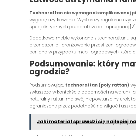
Technorattan nie wymaga skomplikowanej pi
wygodę użytkowania. Wystarczy regularne czysz
specjalistycznych preparatów do impregnacji[2]
Dodatkowo meble wykonane z technorattanu są lże
przenoszenie i aranżowanie przestrzeni ogrodow
ceniona w przypadku mebli ogrodowych, które c
Podsumowanie: który mater
ogrodzie?
Podsumowując,
technorattan (poly rattan)
wy
zwłaszcza w kontekście odporności na warunki at
naturalny rattan ma swój niepowtarzalny urok, 
ograniczone przez podatność na wilgoć i uszko
Jaki materiał sprawdzi się najlepiej n