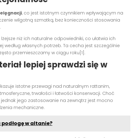
elęgnacji
, co jest istotnym czynnikiem wpływającym na
czenie wilgotną szmatką, bez konieczności stosowania
.
jsze niż ich naturalne odpowiedniki, co ułatwia ich
ej według własnych potrzeb. Ta cecha jest szczególnie
zęsto przemieszczamy w ciągu roku[1].
iał lepiej sprawdzi się w
kazuje istotne przewagi nad naturalnym rattanim,
mosferyczne, trwałości i łatwości konserwacji. Choć
to jednak jego zastosowanie na zewnątrz jest mocno
dzenia mechaniczne.
a podłogę w altanie?