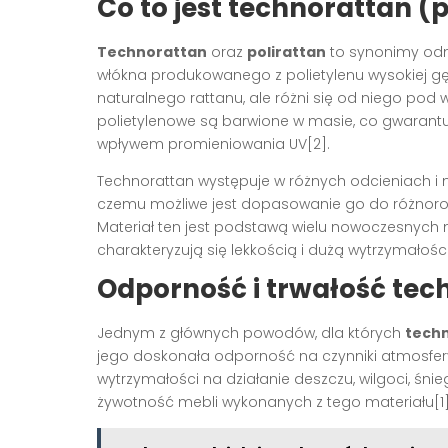
Co to jest technorattan (
Technorattan
oraz
polirattan
to synonimy odn
włókna produkowanego z polietylenu wysokiej gęs
naturalnego rattanu, ale różni się od niego pod 
polietylenowe są barwione w masie, co gwarantu
wpływem promieniowania UV[2].
Technorattan występuje w różnych odcieniach i 
czemu możliwe jest dopasowanie go do różnorod
Materiał ten jest podstawą wielu nowoczesnych meb
charakteryzują się lekkością i dużą wytrzymałości
Odporność i trwałość tec
Jednym z głównych powodów, dla których
tech
jego doskonała odporność na czynniki atmosfer
wytrzymałości na działanie deszczu, wilgoci, śn
żywotność mebli wykonanych z tego materiału[1]