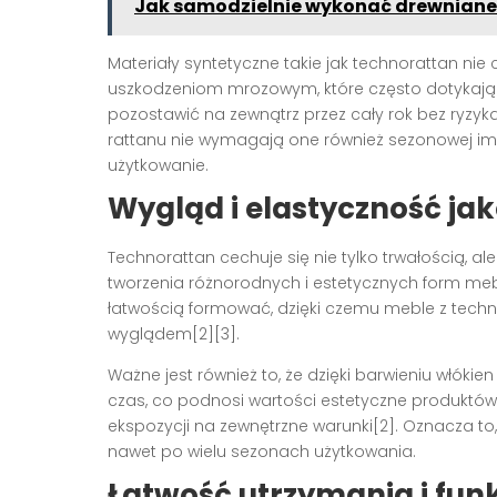
Jak samodzielnie wykonać drewniane
Materiały syntetyczne takie jak technorattan nie c
uszkodzeniom mrozowym, które często dotykają 
pozostawić na zewnątrz przez cały rok bez ryzy
rattanu nie wymagają one również sezonowej impr
użytkowanie.
Wygląd i elastyczność jak
Technorattan cechuje się nie tylko trwałością, a
tworzenia różnorodnych i estetycznych form me
łatwością formować, dzięki czemu meble z tech
wyglądem[2][3].
Ważne jest również to, że dzięki barwieniu włókie
czas, co podnosi wartości estetyczne produktów
ekspozycji na zewnętrzne warunki[2]. Oznacza to
nawet po wielu sezonach użytkowania.
Łatwość utrzymania i fun