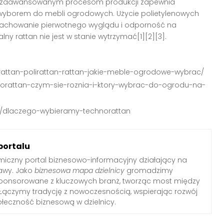
ze i zaawansowanym procesom produkcji zapewnia
m wyborem do mebli ogrodowych. Użycie polietylenowych
e zachowanie pierwotnego wyglądu i odporność na
alny rattan nie jest w stanie wytrzymać[1][2][3].
orattan-polirattan-rattan-jakie-meble-ogrodowe-wybrac/
hnorattan-czym-sie-roznia-i-ktory-wybrac-do-ogrodu-na-
we/dlaczego-wybieramy-technorattan
portalu
iczny portal biznesowo-informacyjny działający na
awy. Jako
biznesowa mapa dzielnicy
gromadzimy
sponsorowane z kluczowych branż, tworząc most między
Łączymy tradycję z nowoczesnością, wspierając rozwój
połeczność biznesową w dzielnicy.