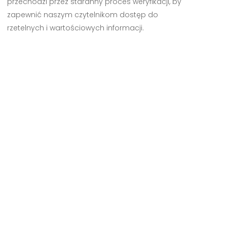
przechodzi przez staranny proces weryfikacji, by
zapewnić naszym czytelnikom dostęp do
rzetelnych i wartościowych informacji.