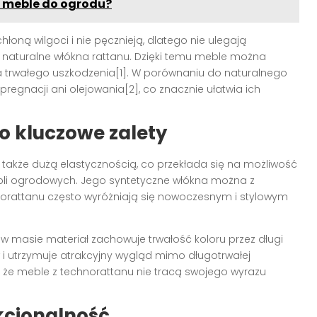
 meble do ogrodu?
hłoną wilgoci i nie pęcznieją, dlatego nie ulegają
naturalne włókna rattanu. Dzięki temu meble można
ka trwałego uszkodzenia[1]. W porównaniu do naturalnego
egnacji ani olejowania[2], co znacznie ułatwia ich
o kluczowe zalety
le także dużą elastycznością, co przekłada się na możliwość
bli ogrodowych. Jego syntetyczne włókna można z
norattanu często wyróżniają się nowoczesnym i stylowym
n w masie materiał zachowuje trwałość koloru przez długi
 i utrzymuje atrakcyjny wygląd mimo długotrwałej
, że meble z technorattanu nie tracą swojego wyrazu
kcjonalność