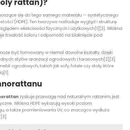
poly rattan)?
oszące się do tego samego materiału — syntetycznego
tości (HDPE). Ten tworzywo naśladuje wygląd i strukturę
względem właściwości fizycznych i użytkowych[1][2]. Włókna
je trwałość koloru i odporność na blaknięcie pod
może być formowany w niemal dowolne kształty, dzięki
nych stylów aranżacji ogrodowych i tarasowych[2][3].
li ogrodowych, takich jak sofy, fotele czy stoły, które
ą[1].
hnorattanu
norattan
zyskuje przewagę nad naturalnym rattanim, jest
yczne. Włókna HDPE wykazują wysoki poziom
iegu, a także promieniowania UV, co znacząco wydłuża
[3].