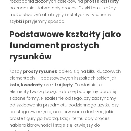
rozkładania złożonych obiektów na
proste kształty
,
co znacznie ułatwia cały proces. Dzięki temu każdy
może stworzyć atrakcyjny i estetyczny rysunek w
szybki i przyjemny sposób.
Podstawowe kształty jako
fundament prostych
rysunków
Każdy
prosty rysunek
opiera się na kilku kluczowych
elementach — podstawowych kształtach takich jak
koła
,
kwadraty
oraz
trójkąty
. To właśnie te
elementy tworzą bazę, na której budujemy bardziej
złożone formy. Niezależnie od tego, czy zaczynamy
od szkicowania przedmiotu codziennego użytku czy
prostego zwierzęcia, najpierw warto dostrzec, jakie
proste figury go tworzą. Dzięki temu cały proces
nabiera klarowności i staje się łatwiejszy do