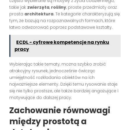
często wybierane są motywy z życia codziennego,
takie jak
zwierzęta
,
rośliny
, proste przedmioty oraz
prosta
architektura
. Te kategorie charakteryzują się
tym, że bazują na rozpoznawalnych formach, które
łatwo odwzorować poprzez podstawowe kształty.
ECDL - cyfrowe kompetencje na rynku
pracy
Wybierając takie tematy, można szybko zrobić
atrakcyjny rysunek, jednocześnie ćwicząc
umiejętność rozkładania obiektów na ich
najważniejsze elementy. Dzięki temu rysowanie staje
się nie tylko prostsze, ale także bardziej angażujące i
motywujące do dalszej pracy.
Zachowanie równowagi
między prostotą a