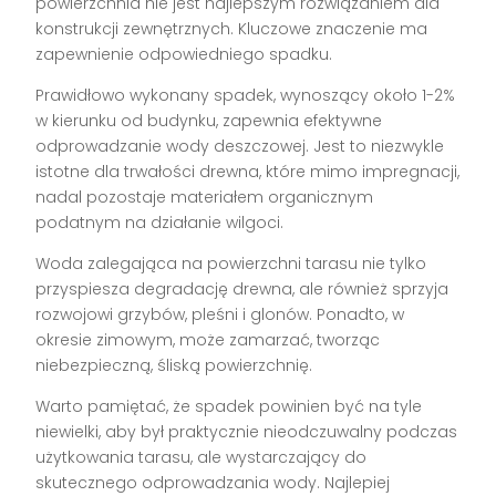
powierzchnia nie jest najlepszym rozwiązaniem dla
konstrukcji zewnętrznych. Kluczowe znaczenie ma
zapewnienie odpowiedniego spadku.
Prawidłowo wykonany spadek, wynoszący około 1-2%
w kierunku od budynku, zapewnia efektywne
odprowadzanie wody deszczowej. Jest to niezwykle
istotne dla trwałości drewna, które mimo impregnacji,
nadal pozostaje materiałem organicznym
podatnym na działanie wilgoci.
Woda zalegająca na powierzchni tarasu nie tylko
przyspiesza degradację drewna, ale również sprzyja
rozwojowi grzybów, pleśni i glonów. Ponadto, w
okresie zimowym, może zamarzać, tworząc
niebezpieczną, śliską powierzchnię.
Warto pamiętać, że spadek powinien być na tyle
niewielki, aby był praktycznie nieodczuwalny podczas
użytkowania tarasu, ale wystarczający do
skutecznego odprowadzania wody. Najlepiej