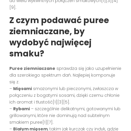
do wielu wykwintnych połączeń smakowych[1][3][4]
[9].
Z czym podawać puree
ziemniaczane, by
wydobyć najwięcej
smaku?
Puree ziemniaczane
sprawdza się jako uzupełnienie
dla szerokiego spektrum dań. Najlepiej komponuje
się z:
–
Mięsami
smażonymi lub pieczonymi, zwłaszcza w
połączeniu z bogatymi sosami, dzięki czemu chłonie
ich aromat i tłustość[1][3][5].
–
Rybami
– szczególnie delikatnymi, gotowanymi lub
grillowanymi, które nie dominują nad subtelnym
smakiem puree[1][7].
–
Białym mięsem
, takim jak kurczak czy indyk, gdzie