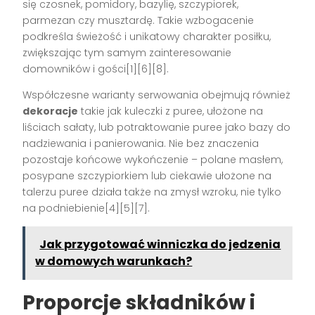
się czosnek, pomidory, bazylię, szczypiorek,
parmezan czy musztardę. Takie wzbogacenie
podkreśla świeżość i unikatowy charakter posiłku,
zwiększając tym samym zainteresowanie
domowników i gości[1][6][8].
Współczesne warianty serwowania obejmują również
dekoracje
takie jak kuleczki z puree, ułożone na
liściach sałaty, lub potraktowanie puree jako bazy do
nadziewania i panierowania. Nie bez znaczenia
pozostaje końcowe wykończenie – polane masłem,
posypane szczypiorkiem lub ciekawie ułożone na
talerzu puree działa także na zmysł wzroku, nie tylko
na podniebienie[4][5][7].
Jak przygotować winniczka do jedzenia
w domowych warunkach?
Proporcje składników i