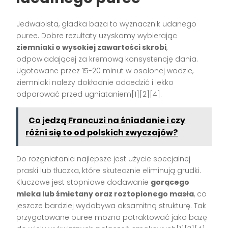
Jedwabista, gładka baza to wyznacznik udanego
puree. Dobre rezultaty uzyskamy wybierając
ziemniaki o wysokiej zawartości skrobi
,
odpowiadającej za kremową konsystencję dania.
Ugotowane przez 15-20 minut w osolonej wodzie,
ziemniaki należy dokładnie odcedzić i lekko
odparować przed ugniataniem[1][2][4].
Co jedzą Francuzi na śniadanie i czy
różni się to od polskich zwyczajów?
Do rozgniatania najlepsze jest użycie specjalnej
praski lub tłuczka, które skutecznie eliminują grudki.
Kluczowe jest stopniowe dodawanie
gorącego
mleka lub śmietany oraz roztopionego masła
, co
jeszcze bardziej wydobywa aksamitną strukturę. Tak
przygotowane puree można potraktować jako bazę