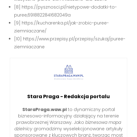
[8] https://pysznosci.pl/nietypowe-dodatki-to-
puree,6918822841682049a
[9] https://kucharenka.pl/jak-zrobic-puree-
ziemniaczane/
[10] https://www.przepisy.pl/przepisy/szukaj/puree-
ziemniaczane
Stara Praga - Redakcja portalu
StaraPraga.waw.pl
to dynamiczny portal
biznesowo-informacyjny działający na terenie
prawobrzeżnej Warszawy. Jako
biznesowa mapa
dzielnicy
gromadzimy wyselekcjonowane artykuły
sponsorowane z kluczowych branż, tworząc most