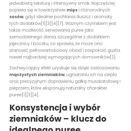
jedwabistą teksturę i intensywny smak. Najczęściej
pojawia się w towarzystwie
mięs
i różnorodnych
sosów
, gdyż idealnie pochłania tłuszcz i aromaty
tych dodatków[1][3][4][7]. Ważnym czynnikiem jest
także możliwość serwowania puree jako
samodzielnego dania, szczególnie z dodatkiem
jajecznicy i boczku, co sprawia, że może ono
stanowić pełnowartościowy obiad i zaspokoić gusta
nawet najbardziej wymagających domowników[2].
Zachwycający efekt uzyskuje się dzięki zastosowaniu
mączystych ziemniaków
, ugniataniu ich na ciepło
oraz precyzyjnym doprawieniu gałką muszkatołową i
pieprzem, które eksponują naturalny charakter
puree[1][3][4].
Konsystencja i wybór
ziemniaków – klucz do
idealnego puree