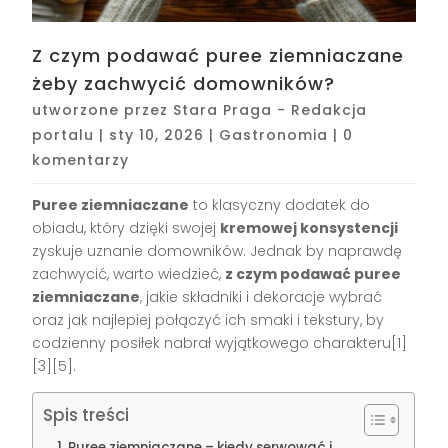
Z czym podawać puree ziemniaczane
żeby zachwycić domowników?
utworzone przez
Stara Praga - Redakcja
portalu
|
sty 10, 2026
|
Gastronomia
|
0
komentarzy
Puree ziemniaczane
to klasyczny dodatek do
obiadu, który dzięki swojej
kremowej konsystencji
zyskuje uznanie domowników. Jednak by naprawdę
zachwycić, warto wiedzieć,
z czym podawać puree
ziemniaczane
, jakie składniki i dekoracje wybrać
oraz jak najlepiej połączyć ich smaki i tekstury, by
codzienny posiłek nabrał wyjątkowego charakteru[1]
[3][5].
Spis treści
Puree ziemniaczane – kiedy serwować i