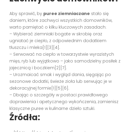
Aby sprawić, by
puree ziemniaczane
stało się
daniem, które zachwyci wszystkich domowników,
warto pamiętać o kilku kluczowych zasadach:
– Wybierać ziemniaki bogate w skrobię oraz
ugniatać je ciepło, z odpowiednim dodatkiem
tłuszczu i mleka[1][3][4].
– Serwować na ciepło w towarzystwie wyrazistych
mięs, ryb lub wyjątkowo – jako samodzielny posiłek z
jajecznicą i boczkiem[2][7].
– Urozmaicać smak i wygląd dania, sięgając po
sezonowe dodatki, świeże zioła lub serwując je w
dekoracyjnej formie[1][5][6].
– Dbając o szczegóły w postaci prawidłowego
doprawienia i apetycznego wykończenia, zamienisz
klasyczne puree w kulinarne dzieło sztuki.
Źródła: