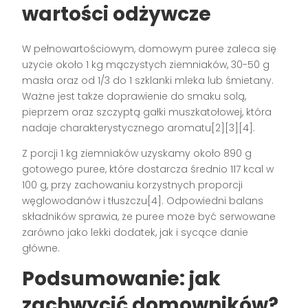
wartości odżywcze
W pełnowartościowym, domowym puree zaleca się
użycie około 1 kg mączystych ziemniaków, 30-50 g
masła oraz od 1/3 do 1 szklanki mleka lub śmietany.
Ważne jest także doprawienie do smaku solą,
pieprzem oraz szczyptą gałki muszkatołowej, która
nadaje charakterystycznego aromatu[2][3][4].
Z porcji 1 kg ziemniaków uzyskamy około 890 g
gotowego puree, które dostarcza średnio 117 kcal w
100 g, przy zachowaniu korzystnych proporcji
węglowodanów i tłuszczu[4]. Odpowiedni balans
składników sprawia, że puree może być serwowane
zarówno jako lekki dodatek, jak i sycące danie
główne.
Podsumowanie: jak
zachwycić domowników?