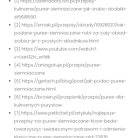
[1] https://dziendobry.tvn.pl/przepisy-
kulinarne/puree-ziemniaczane-jak-zrobic-dodatki-
st5618590
[2] https://smaki.pl/przepisy/obiady/10928037/tak-
podane-puree-ziemniaczane-robi-za-caly-obiad-
zrobisz-je-z-prostych-skladnikow.html
[3] https://www.youtube.com/watch?
v=UaH3ZH_wYWk
[4] https://aniagotuje.pl/przepis/puree-
ziemniaczane
[5] https://gerlach.pl/blog/post/jak-podac-puree-
ziemniaczane.html
[6] https://browin.pl/przepisnik/przepis/puree-dla-
kulinarnych-purystow
[7] https://www.petitchef.pl/artykuly/najlepsze-
przepisy-na-puree-ziemniaczane-ktore-beda-
towarzyszyc-swiatecznym-potrawom-i-odmienia-
klasyczne-puree-ziemniaczane-aid-22875