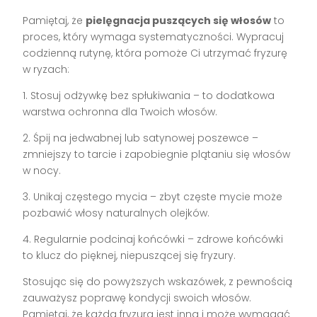
Pamiętaj, że
pielęgnacja puszących się włosów
to
proces, który wymaga systematyczności. Wypracuj
codzienną rutynę, która pomoże Ci utrzymać fryzurę
w ryzach:
1. Stosuj odżywkę bez spłukiwania – to dodatkowa
warstwa ochronna dla Twoich włosów.
2. Śpij na jedwabnej lub satynowej poszewce –
zmniejszy to tarcie i zapobiegnie plątaniu się włosów
w nocy.
3. Unikaj częstego mycia – zbyt częste mycie może
pozbawić włosy naturalnych olejków.
4. Regularnie podcinaj końcówki – zdrowe końcówki
to klucz do pięknej, niepuszącej się fryzury.
Stosując się do powyższych wskazówek, z pewnością
zauważysz poprawę kondycji swoich włosów.
Pamiętaj, że każda fryzura jest inna i może wymagać