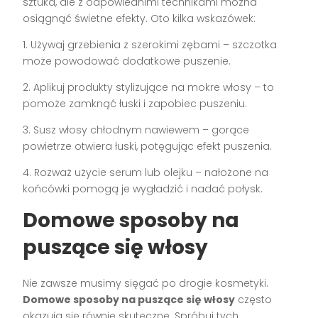
sztuka, ale z odpowiednimi technikami można
osiągnąć świetne efekty. Oto kilka wskazówek:
1. Używaj grzebienia z szerokimi zębami – szczotka
może powodować dodatkowe puszenie.
2. Aplikuj produkty stylizujące na mokre włosy – to
pomoże zamknąć łuski i zapobiec puszeniu.
3. Susz włosy chłodnym nawiewem – gorące
powietrze otwiera łuski, potęgując efekt puszenia.
4. Rozważ użycie serum lub olejku – nałożone na
końcówki pomogą je wygładzić i nadać połysk.
Domowe sposoby na
puszące się włosy
Nie zawsze musimy sięgać po drogie kosmetyki.
Domowe sposoby na puszące się włosy
często
okazują się równie skuteczne. Spróbuj tych