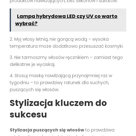
produktów nawilżających, bez silikonów i sulfatów.
Lampa hybrydowa LED czy UV co warto
wybrać?
2. Myj włosy letnią, nie gorącą wodą – wysoka
temperatura może dodatkowo przesuszać kosmyki.
3. Nie tarmoszmy włosów ręcznikiem – zamiast tego
delikatnie je wyciskaj.
4. Stosuj maskę nawilżającą przynajmniej raz w
tygodniu – to prawdziwy ratunek dla suchych,
puszących się włosów.
Stylizacja kluczem do
sukcesu
Stylizacja puszących się włosów
to prawdziwa