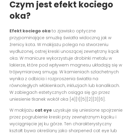
Czym jest efekt kociego
oka?
Efekt kociego oka
to zjawisko optyczne
przypominające smużkę światła widoczną jak w
źrenicy kota. W makijażu polega na stworzeniu
wydłużonej, ostrej kreski unoszącej zewnętrzny kącik
oka. W manicure wykorzystuje drobinki metalu w
lakierze, które pod wpływem magnesu układają się w
trójwymiarową smugę. W kamieniach szlachetnych
wynika z odbicia i rozproszenia światła na
równoległych włókienkach, inkluzjach lub kanalikach.
W zabiegach estetycznych osiąga się go przez
uniesienie tkanek wokół oka [4][1][5][2][3][6].
W makijażu
cat eye
uzyskuje się uniesione spojrzenie
przez pogrubienie kreski przy zewnętrznym kąciku i
wyciągnięcie jej ku górze. Ten charakterystyczny
kształt bywa określany jako sharpened cat eye lub