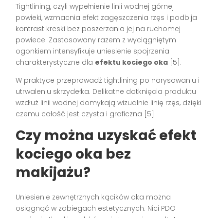
Tightlining, czyli wypełnienie linii wodnej górnej
powieki, wzmacnia efekt zagęszczenia rzęs i podbija
kontrast kreski bez poszerzania jej na ruchomej
powiece. Zastosowany razem z wyciągniętym
ogonkiem intensyfikuje uniesienie spojrzenia
charakterystyczne dla
efektu kociego oka
[5].
W praktyce przeprowadź tightlining po narysowaniu i
utrwaleniu skrzydełka. Delikatne dotknięcia produktu
wzdłuż linii wodnej domykają wizualnie linię rzęs, dzięki
czemu całość jest czysta i graficzna [5].
Czy można uzyskać efekt
kociego oka bez
makijażu?
Uniesienie zewnętrznych kącików oka można
osiągnąć w zabiegach estetycznych. Nici PDO