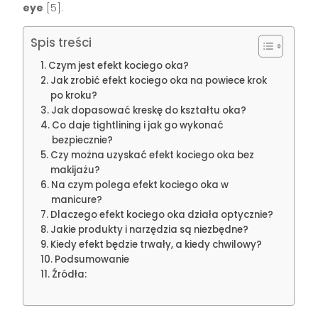
eye
[5].
Spis treści
Czym jest efekt kociego oka?
Jak zrobić efekt kociego oka na powiece krok
po kroku?
Jak dopasować kreskę do kształtu oka?
Co daje tightlining i jak go wykonać
bezpiecznie?
Czy można uzyskać efekt kociego oka bez
makijażu?
Na czym polega efekt kociego oka w
manicure?
Dlaczego efekt kociego oka działa optycznie?
Jakie produkty i narzędzia są niezbędne?
Kiedy efekt będzie trwały, a kiedy chwilowy?
Podsumowanie
Źródła: