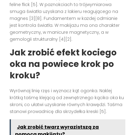
feline flick [5]. W paznokciach to trójwymiarowa
smuga światła uzyskana z lakieru reagującego na
magnes [3][8]. Fundamentem w każdej odmianie
jest kontrola światła. W makijażu ma ona charakter
geometryczny, w manicure magnetyczny, a w
gemologii strukturalny [4][2].
Jak zrobić efekt kociego
oka na powiece krok po
kroku?
Wyrównaj linię rzęs i wyznacz kąt ogonka. Naklej
krótką taśmę klejącą od zewnętrznego kącika oka ku
skroni, co ułatwi uzyskanie równych krawędzi. Taśma
stanowi prowadnicę dla skrzydełka kreski [5].
Jak zrobić twarz wyrazistszą za
pomocą makijażu?