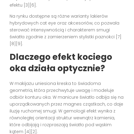
efektu [3][6].
Na rynku dostępne są różne warianty lakierów
hybrydowych cat eye oraz akcesoriów, co pozwala
sterować intensywnością i charakterem smugi
światła zgodnie z zamierzeniem stylistki paznokci [7]
[8][9].
Dlaczego efekt kociego
oka działa optycznie?
W makijażu uniesiona kreska to świadoma
geometria, która przechwytuje uwagę i modeluje
odbiór konturu oka. W manicure światło odbija się na
uporządkowanych przez magnes cząstkach, co daje
iluzję ruchomej smugi. W gemologii efekt wynika z
równoległej orientacji struktur wewnątrz kamienia,
które odbijają i rozpraszają światło pod wąskim
kątem [4][2].