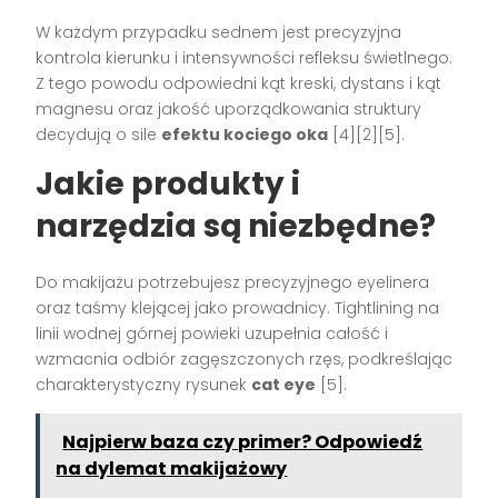
W każdym przypadku sednem jest precyzyjna
kontrola kierunku i intensywności refleksu świetlnego.
Z tego powodu odpowiedni kąt kreski, dystans i kąt
magnesu oraz jakość uporządkowania struktury
decydują o sile
efektu kociego oka
[4][2][5].
Jakie produkty i
narzędzia są niezbędne?
Do makijażu potrzebujesz precyzyjnego eyelinera
oraz taśmy klejącej jako prowadnicy. Tightlining na
linii wodnej górnej powieki uzupełnia całość i
wzmacnia odbiór zagęszczonych rzęs, podkreślając
charakterystyczny rysunek
cat eye
[5].
Najpierw baza czy primer? Odpowiedź
na dylemat makijażowy