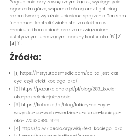
Pogrubienie przy zewnętrznym kąciku, wyciągnięcie
ogonka ku górze, wsparcie taśmą oraz tightlining
razem tworzą wyraźnie uniesione spojrzenie. Ten sam
fundament kontroli światła stoi za efektem w
manicure i kamieniach oraz za rozwiązaniami
estetycznymi unoszącymi boczny kontur oka [5][2]
[4][1].
Źródła:
[1] https://instytutcosmedic.com/co-to-jest-cat-
eye-czyli-efekt-kociego-oka/
[2] https://pazurkolandia.pl/pl/blog/283_kocie-
oko-paznokcie-jak-zrobic
[3] https://kabos.pl/pl/blog/lakiery-cat-eye-
wszystko-co-warto-wiedziec-o-efekcie-kociego-
oka-1770630980.html
[4] https://pl.wikipedia.org/wiki/Efekt_kociego_oka