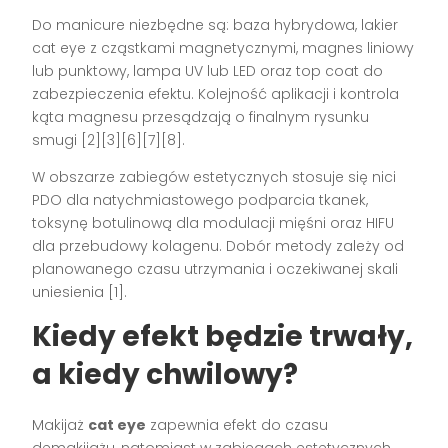
Do manicure niezbędne są: baza hybrydowa, lakier
cat eye z cząstkami magnetycznymi, magnes liniowy
lub punktowy, lampa UV lub LED oraz top coat do
zabezpieczenia efektu. Kolejność aplikacji i kontrola
kąta magnesu przesądzają o finalnym rysunku
smugi [2][3][6][7][8].
W obszarze zabiegów estetycznych stosuje się nici
PDO dla natychmiastowego podparcia tkanek,
toksynę botulinową dla modulacji mięśni oraz HIFU
dla przebudowy kolagenu. Dobór metody zależy od
planowanego czasu utrzymania i oczekiwanej skali
uniesienia [1].
Kiedy efekt będzie trwały,
a kiedy chwilowy?
Makijaż
cat eye
zapewnia efekt do czasu
demakijażu, natomiast w zabiegach estetycznych