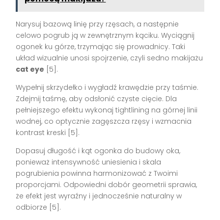
Narysuj bazową linię przy rzęsach, a następnie
celowo pogrub ją w zewnętrznym kąciku. Wyciągnij
ogonek ku górze, trzymając się prowadnicy. Taki
układ wizualnie unosi spojrzenie, czyli sedno makijażu
cat eye
[5].
Wypełnij skrzydełko i wygładź krawędzie przy taśmie.
Zdejmij taśmę, aby odsłonić czyste cięcie. Dla
pełniejszego efektu wykonaj tightlining na górnej linii
wodnej, co optycznie zagęszcza rzęsy i wzmacnia
kontrast kreski [5].
Dopasuj długość i kąt ogonka do budowy oka,
ponieważ intensywność uniesienia i skala
pogrubienia powinna harmonizować z Twoimi
proporcjami. Odpowiedni dobór geometrii sprawia,
że efekt jest wyraźny i jednocześnie naturalny w
odbiorze [5].