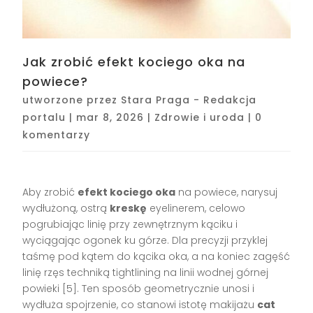
Jak zrobić efekt kociego oka na
powiece?
utworzone przez
Stara Praga - Redakcja
portalu
|
mar 8, 2026
|
Zdrowie i uroda
|
0
komentarzy
Aby zrobić
efekt kociego oka
na powiece, narysuj
wydłużoną, ostrą
kreskę
eyelinerem, celowo
pogrubiając linię przy zewnętrznym kąciku i
wyciągając ogonek ku górze. Dla precyzji przyklej
taśmę pod kątem do kącika oka, a na koniec zagęść
linię rzęs techniką tightlining na linii wodnej górnej
powieki [5]. Ten sposób geometrycznie unosi i
wydłuża spojrzenie, co stanowi istotę makijażu
cat