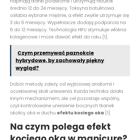
napinają tkanki podskórne i utrzymują rezultat
średnio 12 do 24 miesięcy. Toksyna botulinowa
osłabia wybrane mięśnie, a efekt zwykle utrzymuje się
3 do 6 miesięcy. Wypełniacze dodają podparcia na
6 do 12 miesięcy. Technologia HIFU stymuluje włókna
kolagenowe i może dawać efekt do roku [1].
Czym przemywać paznokcie
hybrydowe, by zachowały piękny
wygląd?
Dobór metody zależy od wyjściowej anatomii i
oczekiwanej skali uniesienia. Każda technika działa
innym mechanizmem, ale cel pozostaje wspólny,
czyli kontrolowane uniesienie bocznych tkanek
okolicy oka w duchu
efektu kociego oka
[1].
Na czym polega efekt
kociego oka w manicure?