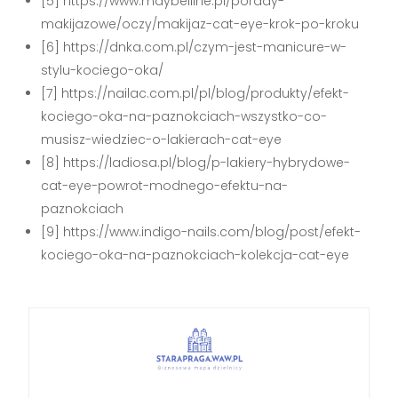
[5] https://www.maybelline.pl/porady-
makijazowe/oczy/makijaz-cat-eye-krok-po-kroku
[6] https://dnka.com.pl/czym-jest-manicure-w-
stylu-kociego-oka/
[7] https://nailac.com.pl/pl/blog/produkty/efekt-
kociego-oka-na-paznokciach-wszystko-co-
musisz-wiedziec-o-lakierach-cat-eye
[8] https://ladiosa.pl/blog/p-lakiery-hybrydowe-
cat-eye-powrot-modnego-efektu-na-
paznokciach
[9] https://www.indigo-nails.com/blog/post/efekt-
kociego-oka-na-paznokciach-kolekcja-cat-eye