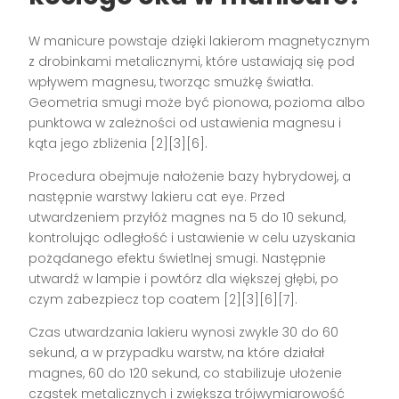
W manicure powstaje dzięki lakierom magnetycznym
z drobinkami metalicznymi, które ustawiają się pod
wpływem magnesu, tworząc smużkę światła.
Geometria smugi może być pionowa, pozioma albo
punktowa w zależności od ustawienia magnesu i
kąta jego zbliżenia [2][3][6].
Procedura obejmuje nałożenie bazy hybrydowej, a
następnie warstwy lakieru cat eye. Przed
utwardzeniem przyłóż magnes na 5 do 10 sekund,
kontrolując odległość i ustawienie w celu uzyskania
pożądanego efektu świetlnej smugi. Następnie
utwardź w lampie i powtórz dla większej głębi, po
czym zabezpiecz top coatem [2][3][6][7].
Czas utwardzania lakieru wynosi zwykle 30 do 60
sekund, a w przypadku warstw, na które działał
magnes, 60 do 120 sekund, co stabilizuje ułożenie
cząstek metalicznych i zwiększa trójwymiarowość