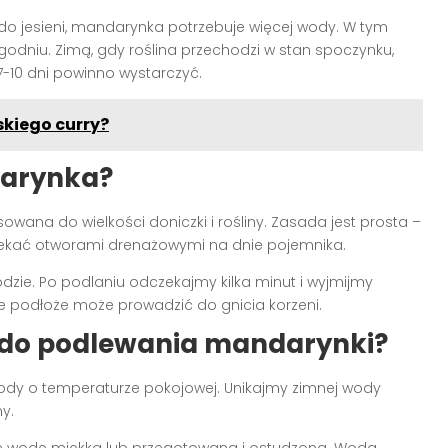
 do jesieni, mandarynka potrzebuje więcej wody. W tym
odniu. Zimą, gdy roślina przechodzi w stan spoczynku,
10 dni powinno wystarczyć.
skiego curry?
darynka?
ana do wielkości doniczki i rośliny. Zasada jest prosta –
kać otworami drenażowymi na dnie pojemnika.
wodzie. Po podlaniu odczekajmy kilka minut i wyjmijmy
 podłoże może prowadzić do gnicia korzeni.
a do podlewania mandarynki?
ody o temperaturze pokojowej. Unikajmy zimnej wody
y.
uje wodę miękką lub przegotowaną i ostudzoną. Woda