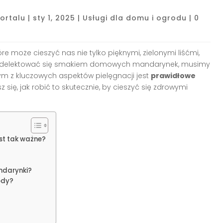
ortalu
|
sty 1, 2025
|
Usługi dla domu i ogrodu
|
0
 może cieszyć nas nie tylko pięknymi, zielonymi liśćmi,
c delektować się smakiem domowych mandarynek, musimy
ym z kluczowych aspektów pielęgnacji jest
prawidłowe
z się, jak robić to skutecznie, by cieszyć się zdrowymi
st tak ważne?
ndarynki?
ody?