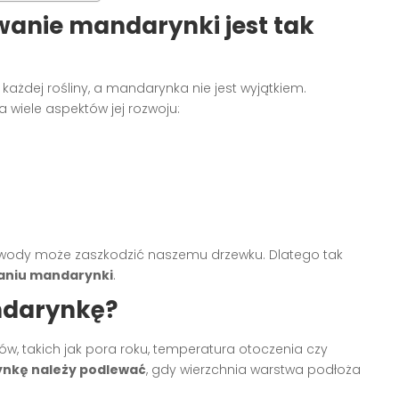
wanie mandarynki jest tak
żdej rośliny, a mandarynka nie jest wyjątkiem.
 wiele aspektów jej rozwoju:
r wody może zaszkodzić naszemu drzewku. Dlatego tak
aniu mandarynki
.
ndarynkę?
ów, takich jak pora roku, temperatura otoczenia czy
nkę należy podlewać
, gdy wierzchnia warstwa podłoża