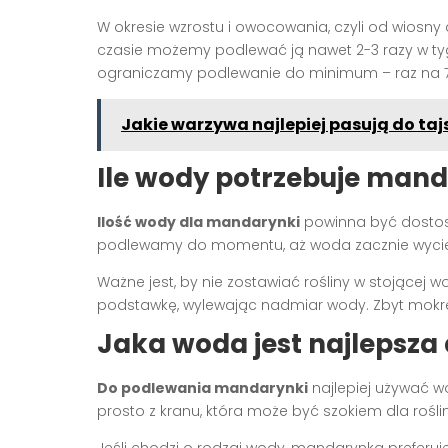
W okresie wzrostu i owocowania, czyli od wiosny
czasie możemy podlewać ją nawet 2-3 razy w tyg
ograniczamy podlewanie do minimum – raz na 7-
Jakie warzywa najlepiej pasują do taj
Ile wody potrzebuje man
Ilość wody dla mandarynki
powinna być dostosow
podlewamy do momentu, aż woda zacznie wycie
Ważne jest, by nie zostawiać rośliny w stojącej 
podstawkę, wylewając nadmiar wody. Zbyt mokre
Jaka woda jest najlepsz
Do podlewania mandarynki
najlepiej używać w
prosto z kranu, która może być szokiem dla roślin
Jeśli chodzi o rodzaj wody, mandarynka prefer