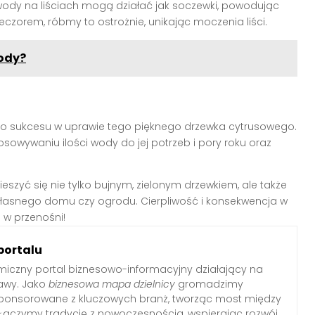
wody na liściach mogą działać jak soczewki, powodując
eczorem, róbmy to ostrożnie, unikając moczenia liści.
lody?
do sukcesu w uprawie tego pięknego drzewka cytrusowego.
osowywaniu ilości wody do jej potrzeb i pory roku oraz
szyć się nie tylko bujnym, zielonym drzewkiem, ale także
łasnego domu czy ogrodu. Cierpliwość i konsekwencja w
 w przenośni!
portalu
iczny portal biznesowo-informacyjny działający na
awy. Jako
biznesowa mapa dzielnicy
gromadzimy
sponsorowane z kluczowych branż, tworząc most między
Łączymy tradycję z nowoczesnością, wspierając rozwój