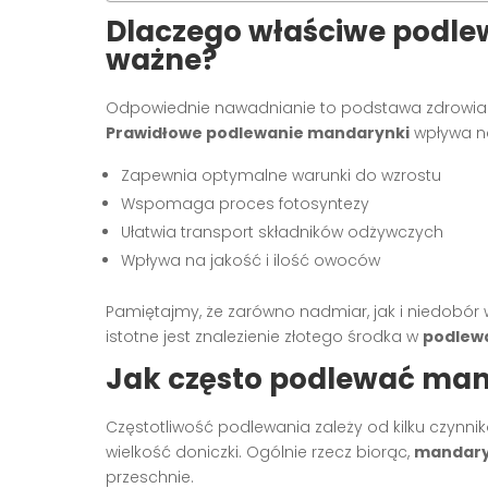
Dlaczego właściwe podle
ważne?
Odpowiednie nawadnianie to podstawa zdrowia ka
Prawidłowe podlewanie mandarynki
wpływa na
Zapewnia optymalne warunki do wzrostu
Wspomaga proces fotosyntezy
Ułatwia transport składników odżywczych
Wpływa na jakość i ilość owoców
Pamiętajmy, że zarówno nadmiar, jak i niedobó
istotne jest znalezienie złotego środka w
podlew
Jak często podlewać ma
Częstotliwość podlewania zależy od kilku czynnik
wielkość doniczki. Ogólnie rzecz biorąc,
mandary
przeschnie.