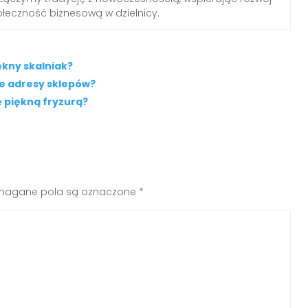
połeczność biznesową w dzielnicy.
ękny skalniak?
e adresy sklepów?
ę piękną fryzurą?
agane pola są oznaczone
*