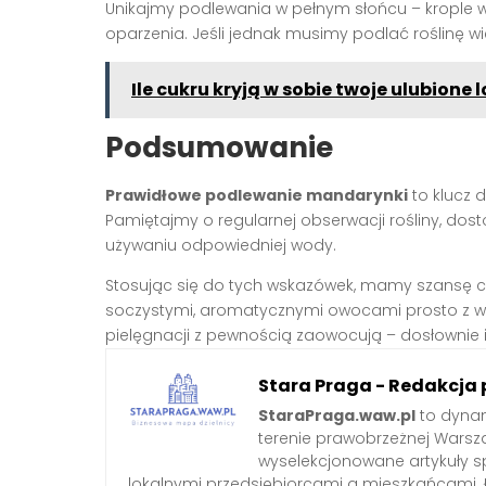
Unikajmy podlewania w pełnym słońcu – krople 
oparzenia. Jeśli jednak musimy podlać roślinę wi
Ile cukru kryją w sobie twoje ulubione 
Podsumowanie
Prawidłowe podlewanie mandarynki
to klucz 
Pamiętajmy o regularnej obserwacji rośliny, dost
używaniu odpowiedniej wody.
Stosując się do tych wskazówek, mamy szansę cie
soczystymi, aromatycznymi owocami prosto z w
pielęgnacji z pewnością zaowocują – dosłownie i
Stara Praga - Redakcja 
StaraPraga.waw.pl
to dynam
terenie prawobrzeżnej Warsz
wyselekcjonowane artykuły 
lokalnymi przedsiębiorcami a mieszkańcami. 