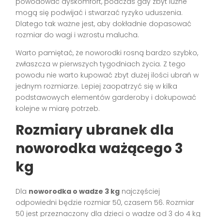
powodować dyskomfort, podczas gdy zbyt luźne
mogą się podwijać i stwarzać ryzyko uduszenia.
Dlatego tak ważne jest, aby dokładnie dopasować
rozmiar do wagi i wzrostu malucha.
Warto pamiętać, że noworodki rosną bardzo szybko,
zwłaszcza w pierwszych tygodniach życia. Z tego
powodu nie warto kupować zbyt dużej ilości ubrań w
jednym rozmiarze. Lepiej zaopatrzyć się w kilka
podstawowych elementów garderoby i dokupować
kolejne w miarę potrzeb.
Rozmiary ubranek dla
noworodka ważącego 3
kg
Dla
noworodka o wadze 3 kg
najczęściej
odpowiedni będzie rozmiar 50, czasem 56. Rozmiar
50 jest przeznaczony dla dzieci o wadze od 3 do 4 kg