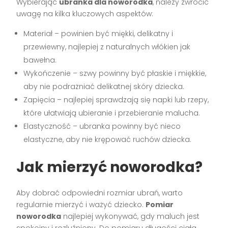
Wybierając
ubranka dla noworodka
, należy zwrócić
uwagę na kilka kluczowych aspektów:
Materiał – powinien być miękki, delikatny i
przewiewny, najlepiej z naturalnych włókien jak
bawełna.
Wykończenie – szwy powinny być płaskie i miękkie,
aby nie podrażniać delikatnej skóry dziecka.
Zapięcia – najlepiej sprawdzają się napki lub rzepy,
które ułatwiają ubieranie i przebieranie malucha.
Elastyczność – ubranka powinny być nieco
elastyczne, aby nie krępować ruchów dziecka.
Jak mierzyć noworodka?
Aby dobrać odpowiedni rozmiar ubrań, warto
regularnie mierzyć i ważyć dziecko.
Pomiar
noworodka
najlepiej wykonywać, gdy maluch jest
spokojny i rozluźniony. Do pomiaru długości ciała